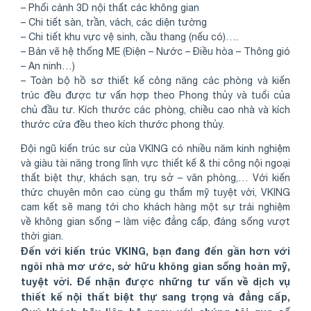
– Phối cảnh 3D nội thất các không gian
– Chi tiết sàn, trần, vách, các diện tường
– Chi tiết khu vực vệ sinh, cầu thang (nếu có)….
– Bản vẽ hệ thống ME (Điện – Nước – Điều hòa – Thông gió
– An ninh…)
– Toàn bộ hồ sơ thiết kế công năng các phòng và kiến
trúc đều được tư vấn hợp theo Phong thủy và tuổi của
chủ đầu tư. Kích thước các phòng, chiều cao nhà và kích
thước cửa đều theo kích thước phong thủy.
Đội ngũ kiến trúc sư của VKING có nhiều năm kinh nghiệm
và giàu tài năng trong lĩnh vực thiết kế & thi công nội ngoại
thất biệt thự, khách sạn, trụ sở – văn phòng,… Với kiến
thức chuyên môn cao cùng gu thẩm mỹ tuyệt vời, VKING
cam kết sẽ mang tới cho khách hàng một sự trải nghiệm
về không gian sống – làm việc đẳng cấp, đáng sống vượt
thời gian.
Đến với kiến trúc VKING, bạn đang đến gần hơn với
ngôi nhà mơ ước, sở hữu không gian sống hoàn mỹ,
tuyệt vời. Để nhận được những tư vấn về dịch vụ
thiết kế nội thất biệt thự sang trọng và đẳng cấp,