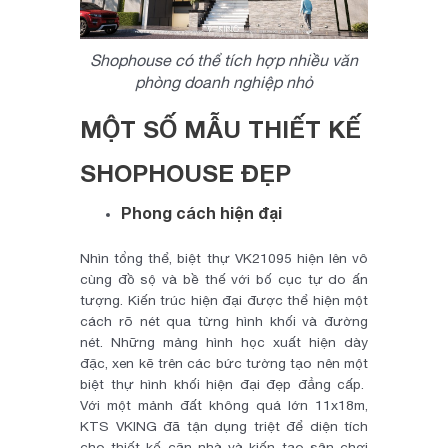
Shophouse có thể tích hợp nhiều văn
phòng doanh nghiệp nhỏ
MỘT SỐ MẪU THIẾT KẾ
SHOPHOUSE ĐẸP
Phong cách hiện đại
Nhìn tổng thể, biệt thự VK21095 hiện lên vô
cùng đồ sộ và bề thế với bố cục tự do ấn
tượng. Kiến trúc hiện đại được thể hiện một
cách rõ nét qua từng hình khối và đường
nét. Những mảng hình học xuất hiện dày
đặc, xen kẽ trên các bức tường tạo nên một
biệt thự hình khối hiện đại đẹp đẳng cấp.
Với một mảnh đất không quá lớn 11x18m,
KTS VKING đã tận dụng triệt để diện tích
cho thiết kế căn nhà và kiến tạo sân chơi