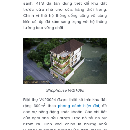
sảnh, KTS đã tận dụng triệt để khu đất
trước cửa nhà cho cửa hàng thời trang.
Chính vì thế hệ thống cổng cũng vô cùng
kiên cố, ốp đá xám sang trọng với hệ thống
tường bao vững chãi.
Shophouse VK21095
Biệt thự VK23024 được thiết kế trên khu đất
2
rộng 300m
theo
phong cách hiện đại
, đề
cao sự năng động khỏe khoắn. Các chi tiết
của ngôi nhà đều được lược bỏ tối đa sự
rườm rà. Hình khối chính là những khối
vuông với những đường viền đậm, mang lại