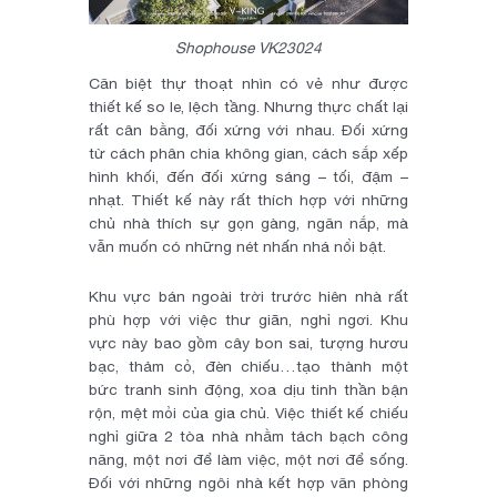
Shophouse VK23024
Căn biệt thự thoạt nhìn có vẻ như được
thiết kế so le, lệch tầng. Nhưng thực chất lại
rất cân bằng, đối xứng với nhau. Đối xứng
từ cách phân chia không gian, cách sắp xếp
hình khối, đến đối xứng sáng – tối, đậm –
nhạt. Thiết kế này rất thích hợp với những
chủ nhà thích sự gọn gàng, ngăn nắp, mà
vẫn muốn có những nét nhấn nhá nổi bật.
Khu vực bán ngoài trời trước hiên nhà rất
phù hợp với việc thư giãn, nghỉ ngơi. Khu
vực này bao gồm cây bon sai, tượng hươu
bạc, thảm cỏ, đèn chiếu…tạo thành một
bức tranh sinh động, xoa dịu tinh thần bận
rộn, mệt mỏi của gia chủ. Việc thiết kế chiếu
nghỉ giữa 2 tòa nhà nhằm tách bạch công
năng, một nơi để làm việc, một nơi để sống.
Đối với những ngôi nhà kết hợp văn phòng