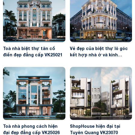
Toà nhà biệt thự tân cổ
Vẻ đẹp của biệt thự lô góc
điển đẹp đẳng cấp VK25021
kết hợp nhà ở và kinh
doanh VK24136
Toà nhà phong cách hiện
ShopHouse hiện đại tại
đại đẹp đẳng cấp VK25026
Tuyên Quang VK23070