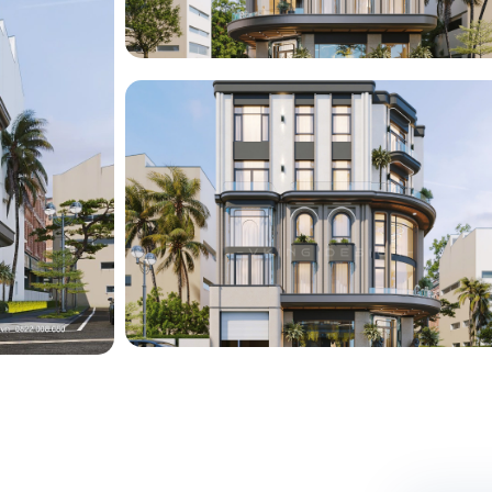
ng
ng