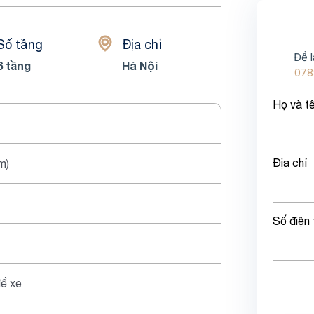
Số tầng
Địa chỉ
Để l
6 tầng
Hà Nội
078
Họ và t
Địa chỉ
m)
Số điện 
ể xe