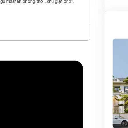
gủ master, phòng thờ , khu giặt phơi,