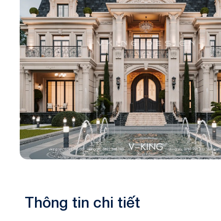
Biệt thự 3 tầ
Biệt thự 4 tầ
Thông tin chi tiết