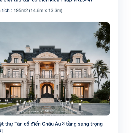
 tích
195m2 (14.6m x 13.3m)
ệt thự Tân cổ điển Châu Âu 3 tầng sang trọng
31