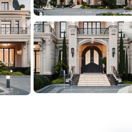
ng
ng