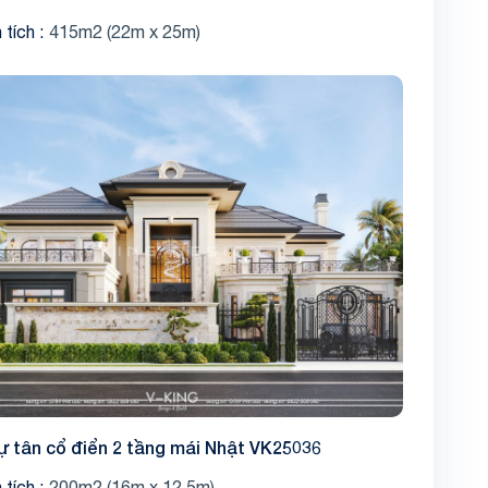
 tích
415m2 (22m x 25m)
Share
hự tân cổ điển 2 tầng mái Nhật VK25036
 tích
200m2 (16m x 12.5m)