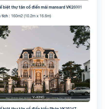
kế biệt thự tân cổ điển mái mansard VK26001
 tích
160m2 (10.2m x 16.6m)
kế biệt thự tân cổ điển kiểu Pháp VK25047