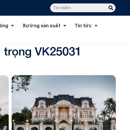
công
Xưởng sản xuất
Tin tức
g trọng VK25031