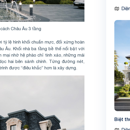
Diện
 cách Châu Âu 3 tầng
i tỷ lệ hình khối chuẩn mực, đối xứng hoàn
u Âu. Khối nhà ba tầng bề thế nổi bật với
 mại nhờ hệ phào chỉ tinh xảo, những mái
dọc hai bên sảnh chính. Từng đường nét,
trình được “điêu khắc” hơn là xây dựng.
Biệt t
Diện