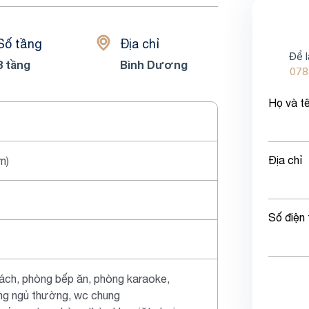
Số tầng
Địa chỉ
Để l
3 tầng
Bình Dương
078
Họ và t
Địa chỉ
m)
Số điện 
ách, phòng bếp ăn, phòng karaoke,
ng ngủ thường, wc chung