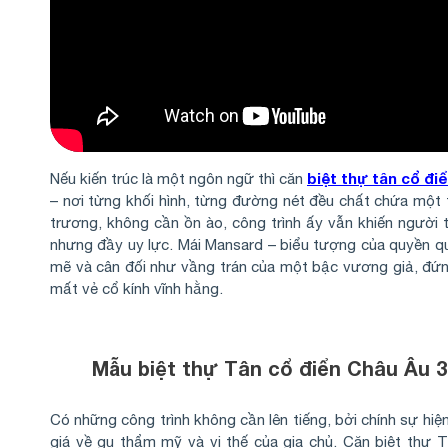
biệt thự tân cổ đi
Nếu kiến trúc là một ngôn ngữ thì căn
– nơi từng khối hình, từng đường nét đều chất chứa một t
trương, không cần ồn ào, công trình ấy vẫn khiến người
nhưng đầy uy lực. Mái Mansard – biểu tượng của quyền q
mẽ và cân đối như vầng trán của một bậc vương giả, đứn
mất vẻ cổ kính vĩnh hằng.
Mẫu biệt thự Tân cổ điển Châu Âu 3
Có những công trình không cần lên tiếng, bởi chính sự hiệ
giá về gu thẩm mỹ và vị thế của gia chủ. Căn biệt thự 