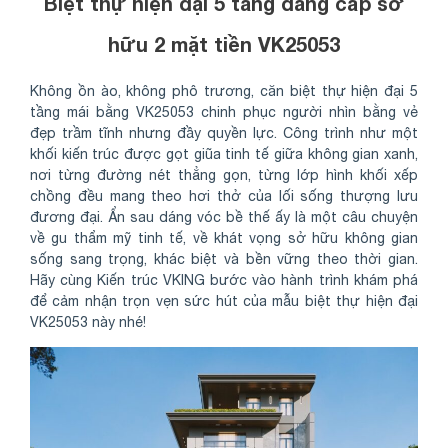
Biệt thự hiện đại 5 tầng đẳng cấp sở
hữu 2 mặt tiền VK25053
Không ồn ào, không phô trương, căn biệt thự hiện đại 5
tầng mái bằng VK25053 chinh phục người nhìn bằng vẻ
đẹp trầm tĩnh nhưng đầy quyền lực. Công trình như một
khối kiến trúc được gọt giũa tinh tế giữa không gian xanh,
nơi từng đường nét thẳng gọn, từng lớp hình khối xếp
chồng đều mang theo hơi thở của lối sống thượng lưu
đương đại. Ẩn sau dáng vóc bề thế ấy là một câu chuyện
về gu thẩm mỹ tinh tế, về khát vọng sở hữu không gian
sống sang trọng, khác biệt và bền vững theo thời gian.
Hãy cùng Kiến trúc VKING bước vào hành trình khám phá
để cảm nhận trọn vẹn sức hút của mẫu biệt thự hiện đại
VK25053 này nhé!