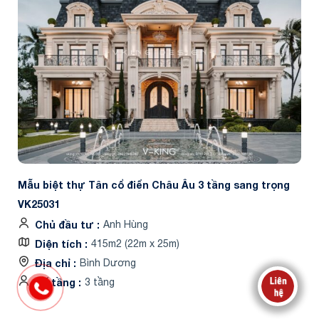
Mẫu biệt thự Tân cổ điển Châu Âu 3 tầng sang trọng
VK25031
Chủ đầu tư
Anh Hùng
Diện tích
415m2 (22m x 25m)
Địa chỉ
Bình Dương
Số tầng
3 tầng