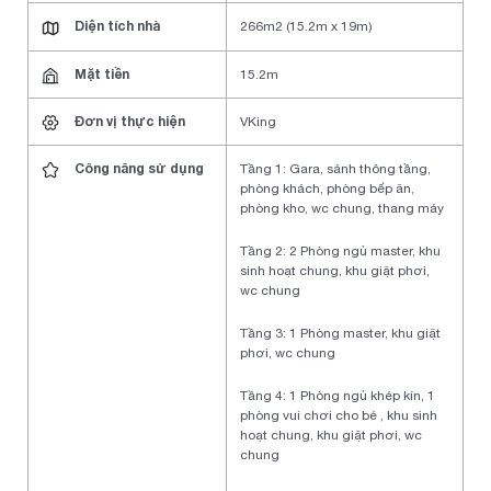
Diện tích nhà
266m2 (15.2m x 19m)
Mặt tiền
15.2m
Đơn vị thực hiện
VKing
Công năng sử dụng
Tầng 1: Gara, sảnh thông tầng,
phòng khách, phòng bếp ăn,
phòng kho, wc chung, thang máy
Tầng 2: 2 Phòng ngủ master, khu
sinh hoạt chung, khu giặt phơi,
wc chung
Tầng 3: 1 Phòng master, khu giặt
phơi, wc chung
Tầng 4: 1 Phòng ngủ khép kín, 1
phòng vui chơi cho bé , khu sinh
hoạt chung, khu giặt phơi, wc
chung