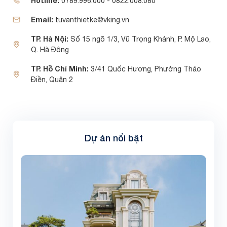
Hotline:
0789.996.000 - 0822.008.080
Email:
tuvanthietke@vking.vn
TP. Hà Nội:
Số 15 ngõ 1/3, Vũ Trọng Khánh, P. Mộ Lao,
Q. Hà Đông
TP. Hồ Chí Minh:
3/41 Quốc Hương, Phường Thảo
Điền, Quận 2
Dự án nổi bật