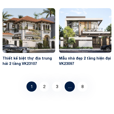
Thiết kế biệt thự địa trung
Mẫu nhà đẹp 2 tầng hiện đại
hải 2 tầng VK23107
VK23097
1
2
3
…
8