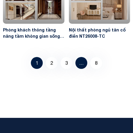
Phòng khách thông tầng
Nội thất phòng ngủ tân cổ
nâng tầm không gian sống
điển NT26008-TC
NT26005-TC
1
2
3
…
8