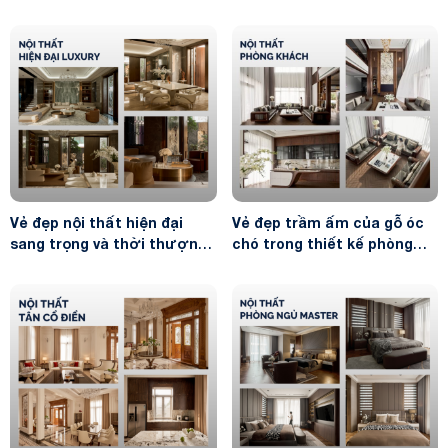
VK23015-TC
VK24099-TC
Vẻ đẹp nội thất hiện đại
Vẻ đẹp trầm ấm của gỗ óc
sang trọng và thời thượng
chó trong thiết kế phòng
NT26002-TC
khách hiện đại đầy mê hoặc
NT26015-TC