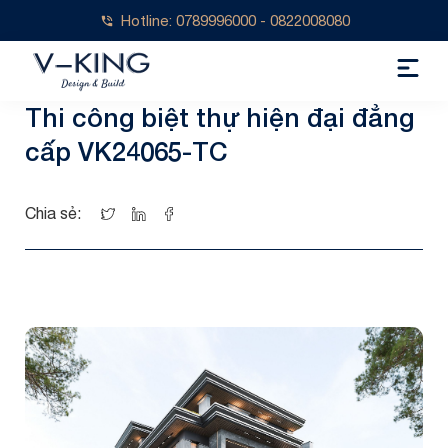
Hotline: 0789996000 - 0822008080
Thi công biệt thự hiện đại đẳng
cấp VK24065-TC
Chia sẻ: