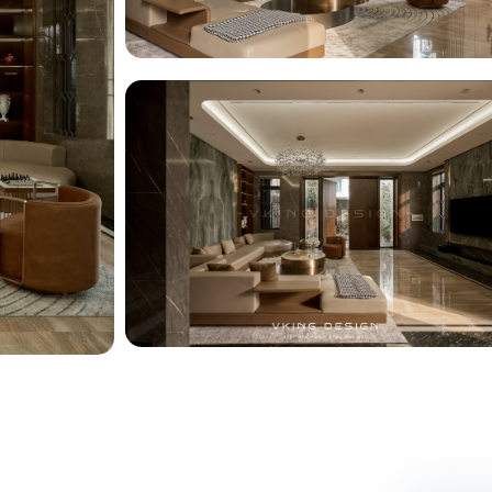
ng
ng