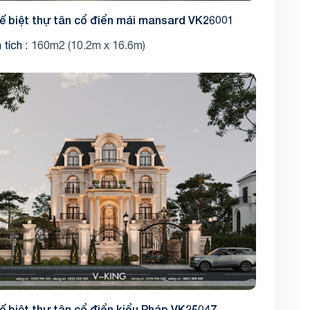
kế biệt thự tân cổ điển mái mansard VK26001
 tích
160m2 (10.2m x 16.6m)
kế biệt thự tân cổ điển kiểu Pháp VK25047