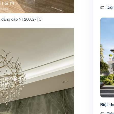
Diện
 và đẳng cấp NT26002-TC
Biệt t
Diện