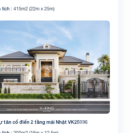
 tích
415m2 (22m x 25m)
Share
hự tân cổ điển 2 tầng mái Nhật VK25036
 tích
200m2 (16m x 12.5m)