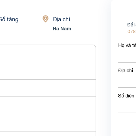
Số tầng
Địa chỉ
Để l
Hà Nam
078
Họ và t
Địa chỉ
Số điện 