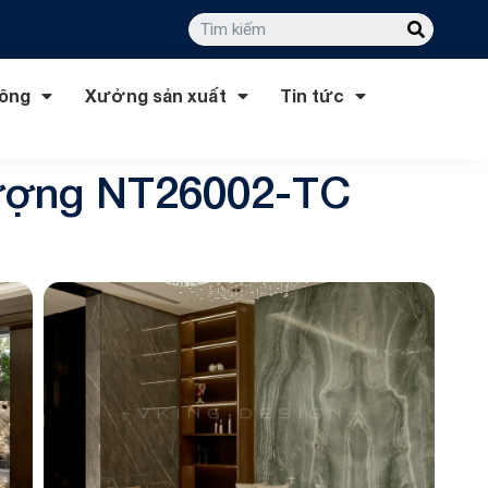
công
Xưởng sản xuất
Tin tức
thượng NT26002-TC