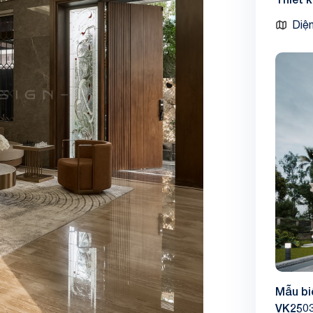
Diện
Mẫu bi
VK250