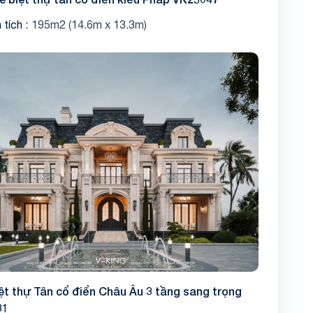
 tích
195m2 (14.6m x 13.3m)
ệt thự Tân cổ điển Châu Âu 3 tầng sang trọng
31