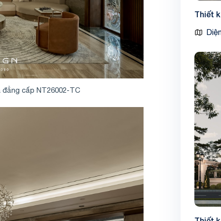
Thiết 
Diện
 và đẳng cấp NT26002-TC
Thiết 