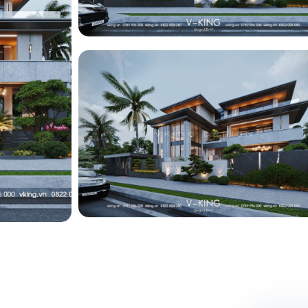
ng
ng