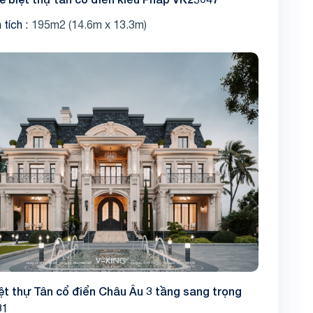
 tích
195m2 (14.6m x 13.3m)
ệt thự Tân cổ điển Châu Âu 3 tầng sang trọng
31