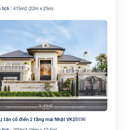
 tích
415m2 (22m x 25m)
Share
hự tân cổ điển 2 tầng mái Nhật VK25036
 tích
200m2 (16m x 12.5m)