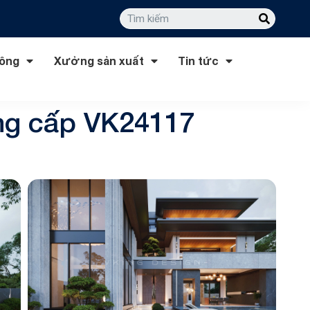
công
Xưởng sản xuất
Tin tức
ẳng cấp VK24117