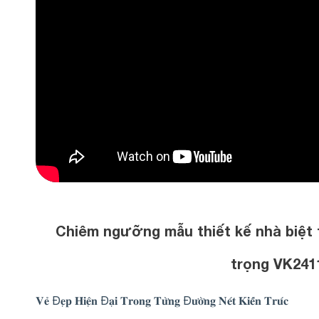
Chiêm ngưỡng mẫu thiết kế nhà biệt 
trọng VK241
𝐕𝐞̉ Đ𝐞̣𝐩 𝐇𝐢𝐞̣̂𝐧 Đ𝐚̣𝐢 𝐓𝐫𝐨𝐧𝐠 𝐓𝐮̛̀𝐧𝐠 Đ𝐮̛𝐨̛̀𝐧𝐠 𝐍𝐞́𝐭 𝐊𝐢𝐞̂́𝐧 𝐓𝐫𝐮́𝐜