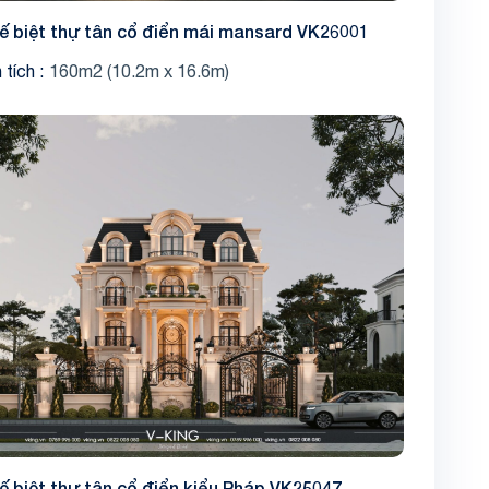
kế biệt thự tân cổ điển mái mansard VK26001
 tích
160m2 (10.2m x 16.6m)
kế biệt thự tân cổ điển kiểu Pháp VK25047