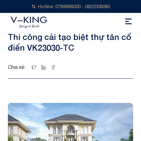
Hotline: 0789996000 - 0822008080
Thi công cải tạo biệt thự tân cổ
điển VK23030-TC
Chia sẻ: