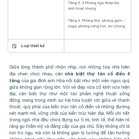
Tầng 3: 3 Phòng ngủ khép kín,
sinh hoạt chung
Tầng 4: Phòng thờ, phòng gym –
yoga, phòng xông hơi, wc chung
Loại thiết kế
Giữa lòng thành phố nhộn nhịp, nơi những tòa nhà hiện
nhà biệt thự tân cổ điển 4
đại chen chúc nhau, căn
tầng
của gia đình anh Hòa nổi bật như một viên ngọc quý
giữa không gian rộng lớn. Với vẻ đẹp vừa cổ kính vừa hiện
đại, căn biệt thự như một tác phẩm nghệ thuật sống
động, mang trong mình sự hài hòa tuyệt vời giữa vẻ thanh
thoát, quý phái của kiến trúc tân cổ điển và những đường
nét mạnh mẽ, vững chãi của kiến trúc hiện đại. Mỗi chi tiết
trong ngôi nhà đều chứa đựng sự tỉ mỉ, tinh tế, thể hiện rõ
ràng gu thẩm mỹ và đẳng cấp của gia chủ. Đây không chỉ là
nơi trú ngụ, mà còn là không gian lý tưởng để tận hưởng