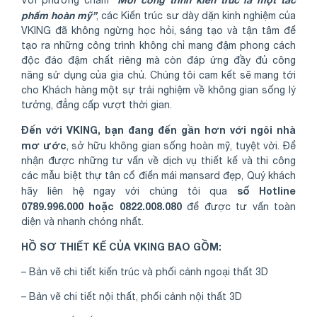
Với phương châm
phẩm hoàn mỹ”
, các Kiến trúc sư dày dặn kinh nghiệm của
VKING đã không ngừng học hỏi, sáng tạo và tận tâm để
tạo ra những công trình không chỉ mang đậm phong cách
độc đáo đậm chất riêng mà còn đáp ứng đầy đủ công
năng sử dụng của gia chủ. Chúng tôi cam kết sẽ mang tới
cho Khách hàng một sự trải nghiệm về không gian sống lý
tưởng, đẳng cấp vượt thời gian.
Đến với VKING, bạn đang đến gần hơn với ngôi nhà
mơ ước
, sở hữu không gian sống hoàn mỹ, tuyệt vời. Để
nhận được những tư vấn về dịch vụ thiết kế và thi công
các mẫu biệt thự tân cổ điển mái mansard đẹp, Quý khách
số Hotline
hãy liên hệ ngay với chúng tôi qua
0789.996.000 hoặc 0822.008.080
để được tư vấn toàn
diện và nhanh chóng nhất.
HỒ SƠ THIẾT KẾ CỦA VKING BAO GỒM:
– Bản vẽ chi tiết kiến trúc và phối cảnh ngoại thất 3D
– Bản vẽ chi tiết nội thất, phối cảnh nội thất 3D