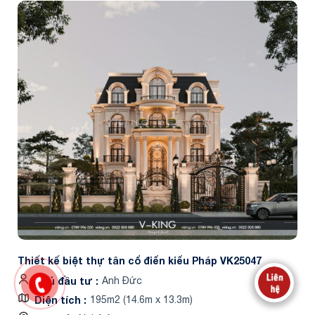
Thiết kế biệt thự tân cổ điển kiểu Pháp VK25047
Chủ đầu tư
Anh Đức
Diện tích
195m2 (14.6m x 13.3m)