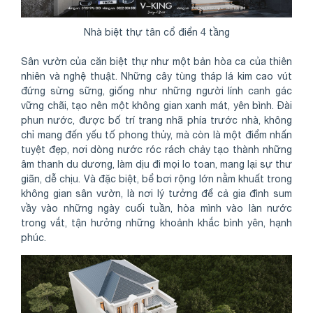
Nhà biệt thự tân cổ điển 4 tầng
Sân vườn của căn biệt thự như một bản hòa ca của thiên
nhiên và nghệ thuật. Những cây tùng tháp lá kim cao vút
đứng sừng sững, giống như những người lính canh gác
vững chãi, tạo nên một không gian xanh mát, yên bình. Đài
phun nước, được bố trí trang nhã phía trước nhà, không
chỉ mang đến yếu tố phong thủy, mà còn là một điểm nhấn
tuyệt đẹp, nơi dòng nước róc rách chảy tạo thành những
âm thanh du dương, làm dịu đi mọi lo toan, mang lại sự thư
giãn, dễ chịu. Và đặc biệt, bể bơi rộng lớn nằm khuất trong
không gian sân vườn, là nơi lý tưởng để cả gia đình sum
vầy vào những ngày cuối tuần, hòa mình vào làn nước
trong vắt, tận hưởng những khoảnh khắc bình yên, hạnh
phúc.