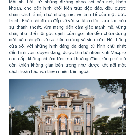
Mỗi chi tiết, từ những đường phào chỉ sắc nét, khỏe
khoắn, cho đến hình khối kiến trúc độc đáo, đều được
chăm chút tỉ mỉ, như những nét vẽ tinh tế của một bức
tranh. Phào chỉ được đắp vẽ với sự khéo léo, vừa tạo nên
sự thanh thoát, vừa mang đến cảm giác mạnh mẽ, vững
chãi, như thể mỗi góc cạnh của ngôi nhà đều chứa đựng
một câu chuyện về sự kiên cường và vĩnh cửu. Hệ thống
cửa sổ, với những hình dáng đa dạng từ hình chữ nhật
đến hình vòm duyên dáng, được làm từ nhôm kính Maxpro
cao cấp, không chỉ làm tăng sự thoáng đãng, rộng mở mà
còn khiến không gian bên trong như được kết nối một
cách hoàn hảo với thiên nhiên bên ngoài.