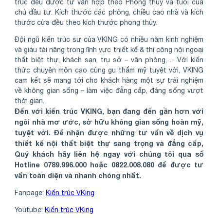
trúc đều được tư vấn hợp theo Phong thủy và tuổi của
chủ đầu tư. Kích thước các phòng, chiều cao nhà và kích
thước cửa đều theo kích thước phong thủy.
Đội ngũ kiến trúc sư của VKING có nhiều năm kinh nghiệm
và giàu tài năng trong lĩnh vực thiết kế & thi công nội ngoại
thất biệt thự, khách sạn, trụ sở – văn phòng,… Với kiến
thức chuyên môn cao cùng gu thẩm mỹ tuyệt vời, VKING
cam kết sẽ mang tới cho khách hàng một sự trải nghiệm
về không gian sống – làm việc đẳng cấp, đáng sống vượt
thời gian.
Đến với kiến trúc VKING, bạn đang đến gần hơn với
ngôi nhà mơ ước, sở hữu không gian sống hoàn mỹ,
tuyệt vời. Để nhận được những tư vấn về dịch vụ
thiết kế nội thất biệt thự sang trọng và đẳng cấp,
Quý khách hãy liên hệ ngay với chúng tôi qua số
Hotline 0789.996.000 hoặc 0822.008.080 để được tư
vấn toàn diện và nhanh chóng nhất.
Fanpage:
Kiến trúc VKing
Youtube:
Kiến trúc VKing