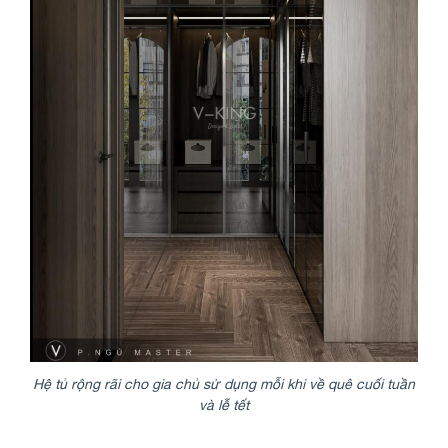
Hệ tủ rộng rãi cho gia chủ sử dụng mỗi khi về quê cuối tuần
và lễ tết