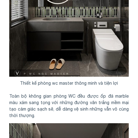
Thiết kế phòng wc master thông minh và tiện lợi
Toàn bộ không gian phòng WC đều được ốp đá marble
màu xám sang tọng với những đường vân trắng mềm mại
tạo cảm giác sạch sẽ, dễ dàng vệ sinh những vẫn vô cùng
thời thượng.