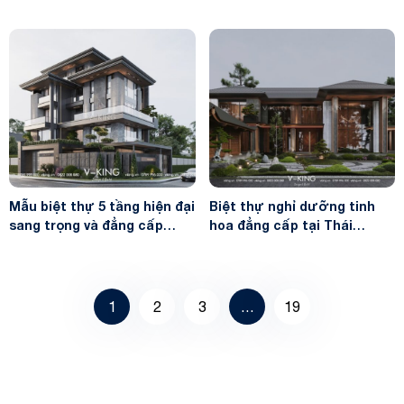
Mẫu biệt thự 5 tầng hiện đại
Biệt thự nghỉ dưỡng tinh
sang trọng và đẳng cấp
hoa đẳng cấp tại Thái
VK23121
Nguyên VK24142
1
2
3
…
19