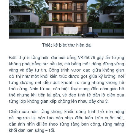
Thiết kế biệt thự hiện đại
Biệt thự 5 tầng hiện đại mái bằng VK25079 gây ấn tượng
không phải bằng sự cầu kỳ, mà bằng một dáng đứng vững
vàng và đầy tự tin. Công trình vươn cao giữa không gian
đô thị như một khối kiến trúc được gọt giũa kỹ lưỡng, nơi
từng đường nét đều dứt khoát, rõ ràng nhưng không hề
thô cứng. Nhìn từ xa, căn biệt thự mang đến cảm giác bề
thế nhưng khi tiến lại gần, vẻ đẹp tinh tế dần lộ diện qua
từng lớp không gian xếp chồng lên nhau đầy chủ ý.
Chiều cao năm tầng không khiến công trình trở nên nặng
nề, ngược lại còn tạo nên nhịp điệu kiến trúc cuốn hút,
dẫn ánh nhìn đi lên theo từng tầng ban công, từng mảng
khối đan xen sáng – tối.