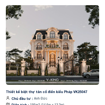
Thiết kế biệt thự tân cổ điển kiểu Pháp VK25047
Chủ đầu tư
Anh Đức
Diện tích
195m2 (14.6m x 13.3m)