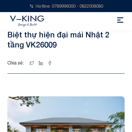
Hotline: 0789996000 - 0822008080
Biệt thự hiện đại mái Nhật 2
tầng VK26009
Chia sẻ: