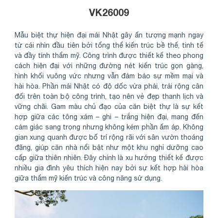
VK26009
Mẫu biệt thự hiện đại mái Nhật gây ấn tượng mạnh ngay
từ cái nhìn đầu tiên bởi tổng thể kiến trúc bề thế, tinh tế
và đầy tính thẩm mỹ. Công trình được thiết kế theo phong
cách hiện đại với những đường nét kiến trúc gọn gàng,
hình khối vuông vức nhưng vẫn đảm bảo sự mềm mại và
hài hòa. Phần mái Nhật có độ dốc vừa phải, trải rộng cân
đối trên toàn bộ công trình, tạo nên vẻ đẹp thanh lịch và
vững chãi. Gam màu chủ đạo của căn biệt thự là sự kết
hợp giữa các tông xám – ghi – trắng hiện đại, mang đến
cảm giác sang trọng nhưng không kém phần ấm áp. Không
gian xung quanh được bố trí rộng rãi với sân vườn thoáng
đãng, giúp căn nhà nổi bật như một khu nghỉ dưỡng cao
cấp giữa thiên nhiên. Đây chính là xu hướng thiết kế được
nhiều gia đình yêu thích hiện nay bởi sự kết hợp hài hòa
giữa thẩm mỹ kiến trúc và công năng sử dụng.