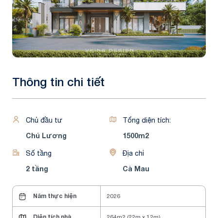
Thông tin chi tiết
Chủ đầu tư
Tổng diện tích:
Chú Lương
1500m2
Số tầng
Địa chỉ
2 tầng
Cà Mau
Năm thực hiện
2026
Diện tích nhà
264m2 (22m x 12m)