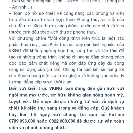
– Bản vẽ hệ thống ME (Điện – Nước – Điều hòa – Thông gió
– An ninh…)
– Toàn bộ hồ sơ thiết kế công năng các phòng và kiến
trúc đều được tư vấn hợp theo Phong thủy và tuổi của
chủ đầu tư. Kích thước các phòng, chiều cao nhà và kích
thước cửa đều theo kích thước phong thủy.
Với phương châm “Mỗi công trình kiến trúc là một tác
phẩm hoàn mỹ”, các Kiến trúc sư dày dặn kinh nghiệm của
VKING đã không ngừng học hỏi, sáng tạo và tận tâm để
tạo ra những công trình không chỉ mang đậm phong cách
độc đáo đậm chất riêng mà còn đáp ứng đầy đủ công
năng sử dụng của gia chủ. Chúng tôi cam kết sẽ mang tới
cho Khách hàng một sự trải nghiệm về không gian sống lý
tưởng, đẳng cấp vượt thời gian.
Đến với kiến trúc VKING, bạn đang đến gần hơn với
ngôi nhà mơ ước, sở hữu không gian sống hoàn mỹ,
tuyệt vời. Để nhận được những tư vấn về dịch vụ
thiết kế biệt thự sang trọng và đẳng cấp, Quý khách
hãy liên hệ ngay với chúng tôi qua số Hotline
0789.996.000 hoặc 0822.008.080 để được tư vấn toàn
diện và nhanh chóng nhất.