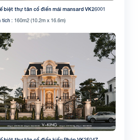
kế biệt thự tân cổ điển mái mansard VK26001
 tích
160m2 (10.2m x 16.6m)
kế biệt thự tân cổ điển kiểu Pháp VK25047