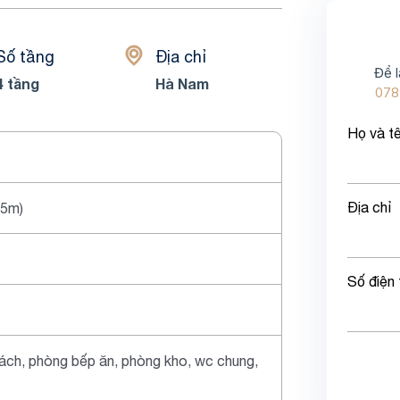
Số tầng
Địa chỉ
Để l
4 tầng
Hà Nam
078
Họ và t
Địa chỉ
.5m)
Số điện 
ách, phòng bếp ăn, phòng kho, wc chung,