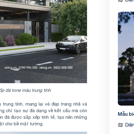
p đá tone màu trung tính
rung tính, mang lại vẻ đẹp trang nhã và
hông chỉ tạo sự đa dạng về kết cấu mà còn
Mẫu bi
ên đá được sắp xếp tinh tế, tạo nên những
huật cho bề mặt tường.
Diện