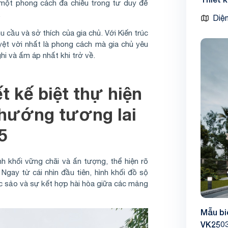
 một phong cách đa chiều trong tư duy để
.
Diện
cầu và sở thích của gia chủ. Với Kiến trúc
yệt vời nhất là phong cách mà gia chủ yêu
ghi và ấm áp nhất khi trở về.
 kế biệt thự hiện
 hướng tương lai
5
ình khối vững chãi và ấn tượng, thể hiện rõ
gay từ cái nhìn đầu tiên, hình khối đồ sộ
ắc sảo và sự kết hợp hài hòa giữa các mảng
Mẫu bi
VK250