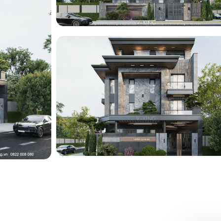
ng
ng