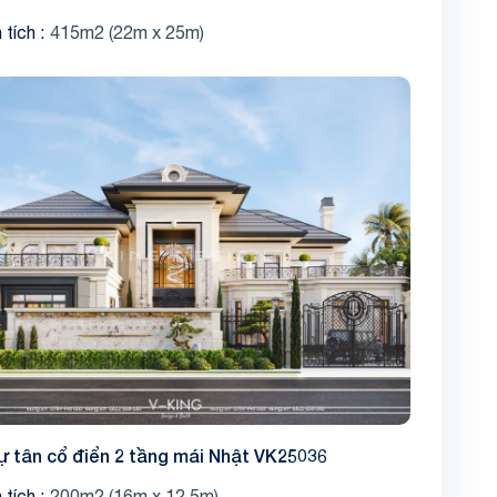
 tích
415m2 (22m x 25m)
Share
hự tân cổ điển 2 tầng mái Nhật VK25036
 tích
200m2 (16m x 12.5m)