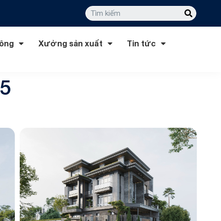
công
Xưởng sản xuất
Tin tức
65