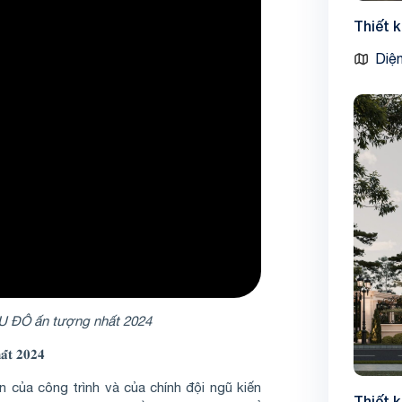
Thiết 
Diện
U ĐÔ ấn tượng nhất 2024
̂́𝐭 𝟐𝟎𝟐𝟒
n của công trình và của chính đội ngũ kiến
Thiết 