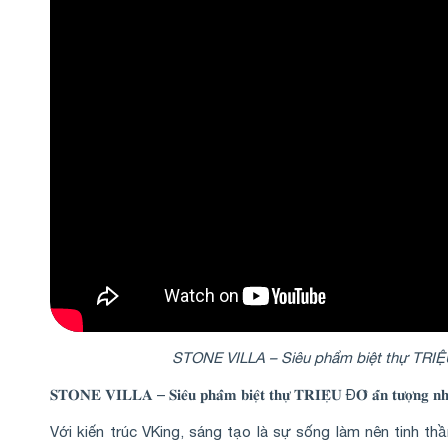
STONE VILLA – Siêu phẩm biệt thự TRIỆ
𝐒𝐓𝐎𝐍𝐄 𝐕𝐈𝐋𝐋𝐀 – 𝐒𝐢𝐞̂𝐮 𝐩𝐡𝐚̂̉𝐦 𝐛𝐢𝐞̣̂𝐭 𝐭𝐡𝐮̛̣ 𝐓𝐑𝐈𝐄̣̂𝐔 Đ𝐎̂ 𝐚̂́𝐧 𝐭𝐮̛𝐨̛̣𝐧𝐠 𝐧𝐡
Với kiến trúc VKing, sáng tạo là sự sống làm nên tinh thầ