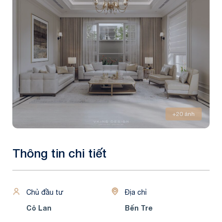
+20 ảnh
Thông tin chi tiết
Chủ đầu tư
Địa chỉ
Cô Lan
Bến Tre