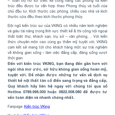
– Toàn bộ hồ sơ thiết kế công năng các phòng và kiến
trúc đều được tư vấn hợp theo Phong thủy và tuổi của
chủ đầu tư. Kích thước các phòng, chiều cao nhà và kích
thước cửa đều theo kích thước phong thủy.
Đội ngũ kiến trúc sư của VKING có nhiều năm kinh nghiệm
và giàu tài năng trong lĩnh vực thiết kế & thi công nội ngoại
thất biệt thự, khách sạn, trụ sở – văn phòng,… Với kiến
thức chuyên môn cao cùng gu thẩm mỹ tuyệt vời, VKING
cam kết sẽ mang tới cho khách hàng một sự trải nghiệm
về không gian sống – làm việc đẳng cấp, đáng sống vượt
thời gian.
Đến với kiến trúc VKING, bạn đang đến gần hơn với
ngôi nhà mơ ước, sở hữu không gian sống hoàn mỹ,
tuyệt vời. Để nhận được những tư vấn về dịch vụ
thiết kế nội thất tân cổ điển sang trọng và đẳng cấp,
Quý khách hãy liên hệ ngay với chúng tôi qua số
Hotline 0789.996.000 hoặc 0822.008.080 để được tư
vấn toàn diện và nhanh chóng nhất.
Fanpage:
Kiến trúc VKing