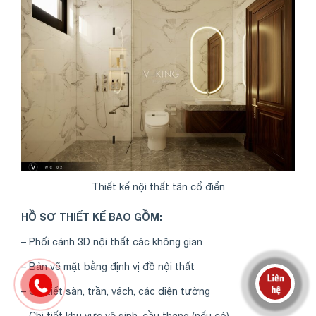
Thiết kế nội thất tân cổ điển
HỒ SƠ THIẾT KẾ BAO GỒM:
– Phối cảnh 3D nội thất các không gian
– Bản vẽ mặt bằng định vị đồ nội thất
– Chi tiết sàn, trần, vách, các diện tường
– Chi tiết khu vực vệ sinh, cầu thang (nếu có)….