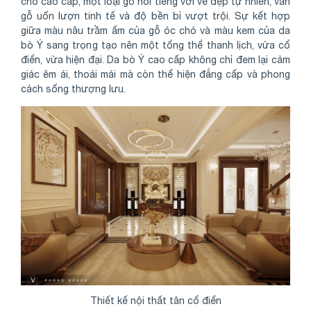
chó cao cấp, một loại gỗ nổi tiếng với vẻ đẹp tự nhiên, vân
gỗ uốn lượn tinh tế và độ bền bỉ vượt trội. Sự kết hợp
giữa màu nâu trầm ấm của gỗ óc chó và màu kem của da
bò Ý sang trọng tạo nên một tổng thể thanh lịch, vừa cổ
điển, vừa hiện đại. Da bò Ý cao cấp không chỉ đem lại cảm
giác êm ái, thoải mái mà còn thể hiện đẳng cấp và phong
cách sống thượng lưu.
Thiết kế nội thất tân cổ điển