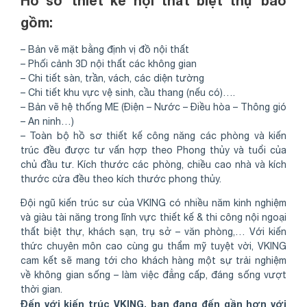
Hồ sơ thiết kế nội thất biệt thự bao
gồm:
– Bản vẽ mặt bằng định vị đồ nội thất
– Phối cảnh 3D nội thất các không gian
– Chi tiết sàn, trần, vách, các diện tường
– Chi tiết khu vực vệ sinh, cầu thang (nếu có)….
– Bản vẽ hệ thống ME (Điện – Nước – Điều hòa – Thông gió
– An ninh…)
– Toàn bộ hồ sơ thiết kế công năng các phòng và kiến
trúc đều được tư vấn hợp theo Phong thủy và tuổi của
chủ đầu tư. Kích thước các phòng, chiều cao nhà và kích
thước cửa đều theo kích thước phong thủy.
Đội ngũ kiến trúc sư của VKING có nhiều năm kinh nghiệm
và giàu tài năng trong lĩnh vực thiết kế & thi công nội ngoại
thất biệt thự, khách sạn, trụ sở – văn phòng,… Với kiến
thức chuyên môn cao cùng gu thẩm mỹ tuyệt vời, VKING
cam kết sẽ mang tới cho khách hàng một sự trải nghiệm
về không gian sống – làm việc đẳng cấp, đáng sống vượt
thời gian.
Đến với kiến trúc VKING, bạn đang đến gần hơn với