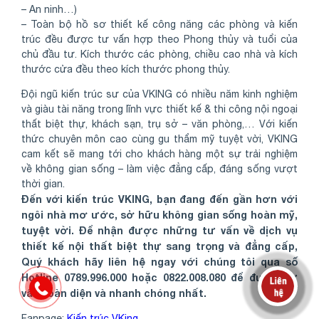
– An ninh…)
– Toàn bộ hồ sơ thiết kế công năng các phòng và kiến
trúc đều được tư vấn hợp theo Phong thủy và tuổi của
chủ đầu tư. Kích thước các phòng, chiều cao nhà và kích
thước cửa đều theo kích thước phong thủy.
Đội ngũ kiến trúc sư của VKING có nhiều năm kinh nghiệm
và giàu tài năng trong lĩnh vực thiết kế & thi công nội ngoại
thất biệt thự, khách sạn, trụ sở – văn phòng,… Với kiến
thức chuyên môn cao cùng gu thẩm mỹ tuyệt vời, VKING
cam kết sẽ mang tới cho khách hàng một sự trải nghiệm
về không gian sống – làm việc đẳng cấp, đáng sống vượt
thời gian.
Đến với kiến trúc VKING, bạn đang đến gần hơn với
ngôi nhà mơ ước, sở hữu không gian sống hoàn mỹ,
tuyệt vời. Để nhận được những tư vấn về dịch vụ
thiết kế nội thất biệt thự sang trọng và đẳng cấp,
Quý khách hãy liên hệ ngay với chúng tôi qua số
Hotline 0789.996.000 hoặc 0822.008.080 để được tư
vấn toàn diện và nhanh chóng nhất.
Fanpage:
Kiến trúc VKing