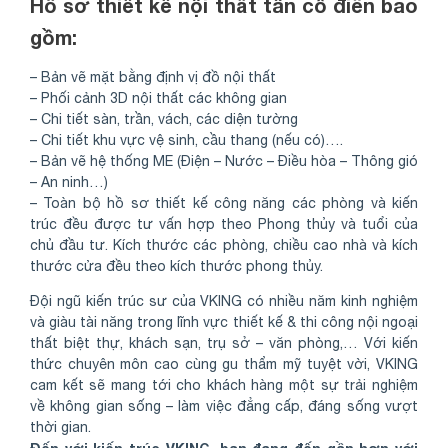
Hồ sơ thiết kế nội thất tân cổ điển bao
gồm:
– Bản vẽ mặt bằng định vị đồ nội thất
– Phối cảnh 3D nội thất các không gian
– Chi tiết sàn, trần, vách, các diện tường
– Chi tiết khu vực vệ sinh, cầu thang (nếu có)….
– Bản vẽ hệ thống ME (Điện – Nước – Điều hòa – Thông gió
– An ninh…)
– Toàn bộ hồ sơ thiết kế công năng các phòng và kiến
trúc đều được tư vấn hợp theo Phong thủy và tuổi của
chủ đầu tư. Kích thước các phòng, chiều cao nhà và kích
thước cửa đều theo kích thước phong thủy.
Đội ngũ kiến trúc sư của VKING có nhiều năm kinh nghiệm
và giàu tài năng trong lĩnh vực thiết kế & thi công nội ngoại
thất biệt thự, khách sạn, trụ sở – văn phòng,… Với kiến
thức chuyên môn cao cùng gu thẩm mỹ tuyệt vời, VKING
cam kết sẽ mang tới cho khách hàng một sự trải nghiệm
về không gian sống – làm việc đẳng cấp, đáng sống vượt
thời gian.