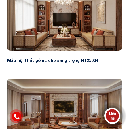
Mẫu nội thất gỗ óc chó sang trọng NT25034