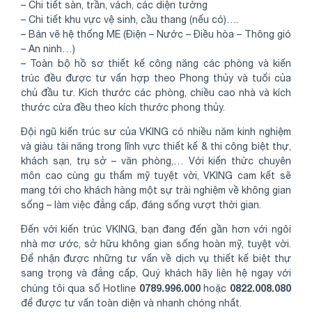
– Chi tiết sàn, trần, vách, các diện tường
– Chi tiết khu vực vệ sinh, cầu thang (nếu có)….
– Bản vẽ hệ thống ME (Điện – Nước – Điều hòa – Thông gió
– An ninh…)
– Toàn bộ hồ sơ thiết kế công năng các phòng và kiến
trúc đều được tư vấn hợp theo Phong thủy và tuổi của
chủ đầu tư. Kích thước các phòng, chiều cao nhà và kích
thước cửa đều theo kích thước phong thủy.
Đội ngũ kiến trúc sư của VKING có nhiều năm kinh nghiệm
và giàu tài năng trong lĩnh vực thiết kế & thi công biệt thự,
khách sạn, trụ sở – văn phòng,… Với kiến thức chuyên
môn cao cùng gu thẩm mỹ tuyệt vời, VKING cam kết sẽ
mang tới cho khách hàng một sự trải nghiệm về không gian
sống – làm việc đẳng cấp, đáng sống vượt thời gian.
Đến với kiến trúc VKING, bạn đang đến gần hơn với ngôi
nhà mơ ước, sở hữu không gian sống hoàn mỹ, tuyệt vời.
Để nhận được những tư vấn về dịch vụ thiết kế biệt thự
sang trọng và đẳng cấp, Quý khách hãy liên hệ ngay với
0789.996.000
0822.008.080
chúng tôi qua số Hotline
hoặc
để được tư vấn toàn diện và nhanh chóng nhất.