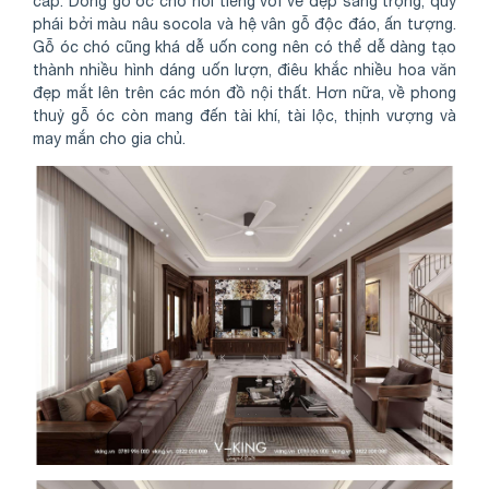
cấp. Dòng gỗ óc chó nổi tiếng với vẻ đẹp sang trọng, quý
phái bởi màu nâu socola và hệ vân gỗ độc đáo, ấn tượng.
Gỗ óc chó cũng khá dễ uốn cong nên có thể dễ dàng tạo
thành nhiều hình dáng uốn lượn, điêu khắc nhiều hoa văn
đẹp mắt lên trên các món đồ nội thất. Hơn nữa, về phong
thuỷ gỗ óc còn mang đến tài khí, tài lộc, thịnh vượng và
may mắn cho gia chủ.