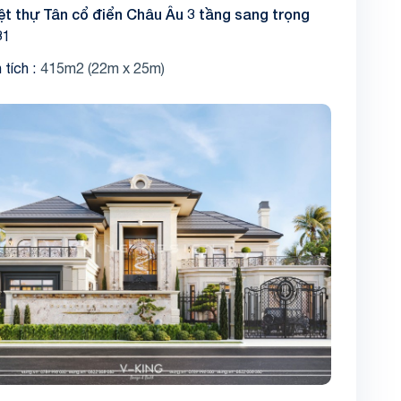
ệt thự Tân cổ điển Châu Âu 3 tầng sang trọng
31
 tích
415m2 (22m x 25m)