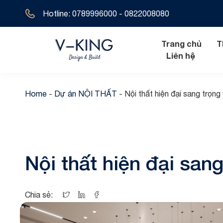
Hotline: 0789996000 - 0822008080
Trang chủ
T
Liên hệ
Home
-
Dự án NỘI THẤT
-
Nội thất hiện đại sang trọn
Nội thất hiện đ
Biệt thự tân 
Nội thất tân cổ
Biệt thự hiện 
Nội thất hiện đại san
Nội thất cổ đi
Biệt thự cổ đ
Biệt thự địa t
Chia sẻ:
Biệt thự 1 tầ
Biệt thự 2 tầ