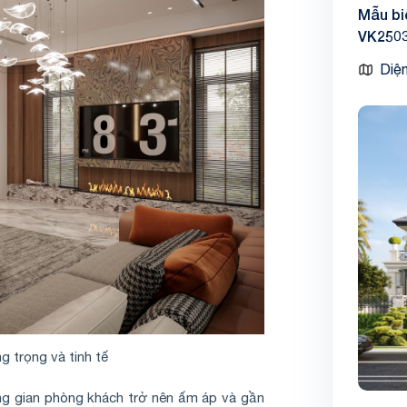
Mẫu bi
VK250
Diện
g trọng và tinh tế
ng gian phòng khách trở nên ấm áp và gần