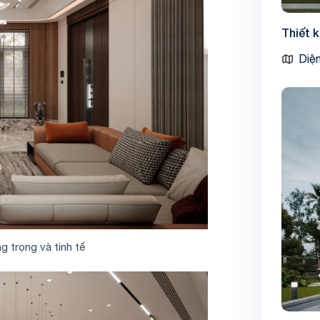
Thiết 
Diện
g trọng và tinh tế