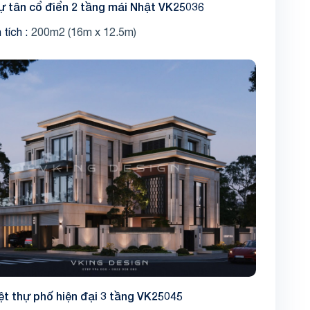
hự tân cổ điển 2 tầng mái Nhật VK25036
 tích
200m2 (16m x 12.5m)
Share
ệt thự phố hiện đại 3 tầng VK25045