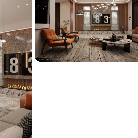
ng
ng