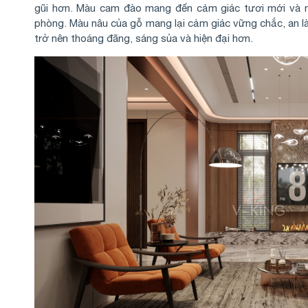
gũi hơn. Màu cam đào mang đến cảm giác tươi mới và n
phòng. Màu nâu của gỗ mang lại cảm giác vững chắc, an làn
trở nên thoáng đãng, sáng sủa và hiện đại hơn.