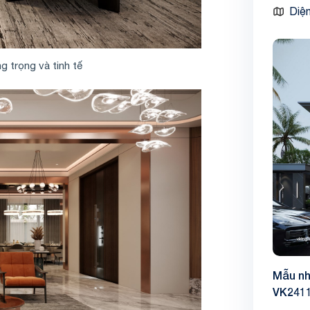
Diện
g trọng và tinh tế
Mẫu nh
VK241