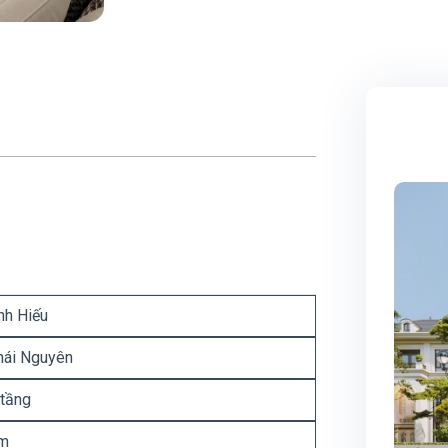
nh Hiếu
hái Nguyên
 tầng
m