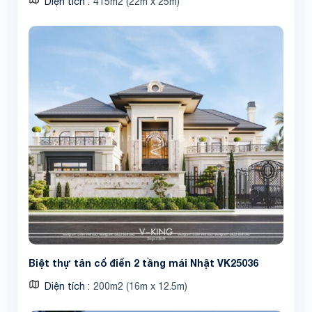
Diện tích
415m2 (22m x 25m)
Biệt thự tân cổ điển 2 tầng mái Nhật VK25036
Diện tích
200m2 (16m x 12.5m)