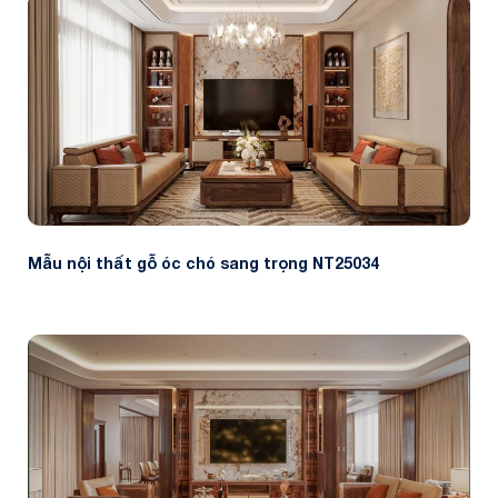
Mẫu nội thất gỗ óc chó sang trọng NT25034