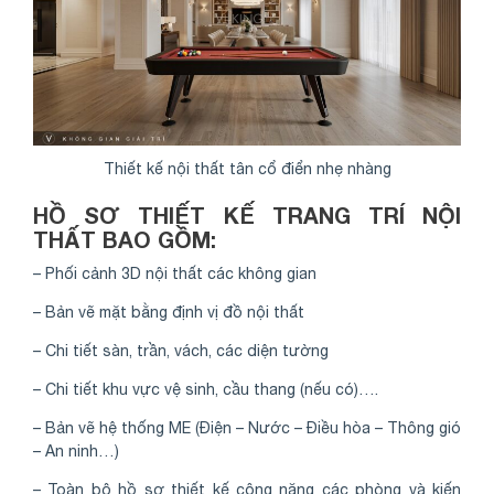
Thiết kế nội thất tân cổ điển nhẹ nhàng
HỒ SƠ THIẾT KẾ TRANG TRÍ NỘI
THẤT BAO GỒM:
– Phối cảnh 3D nội thất các không gian
– Bản vẽ mặt bằng định vị đồ nội thất
– Chi tiết sàn, trần, vách, các diện tường
– Chi tiết khu vực vệ sinh, cầu thang (nếu có)….
– Bản vẽ hệ thống ME (Điện – Nước – Điều hòa – Thông gió
– An ninh…)
– Toàn bộ hồ sơ thiết kế công năng các phòng và kiến