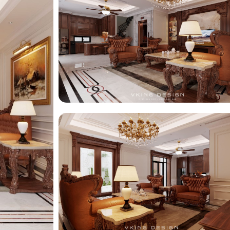
ng
ng