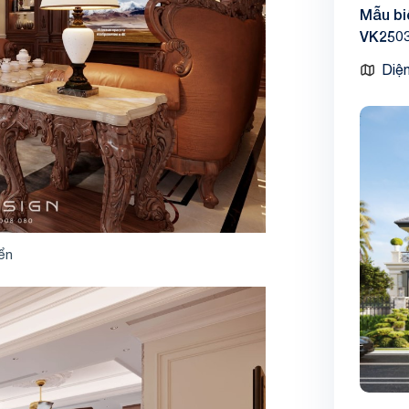
Mẫu bi
VK250
Diện
iển