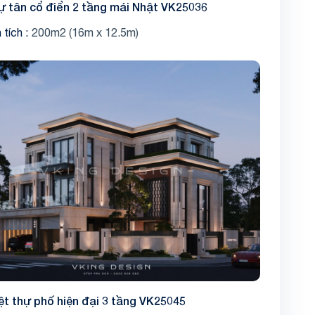
hự tân cổ điển 2 tầng mái Nhật VK25036
 tích
200m2 (16m x 12.5m)
Share
ệt thự phố hiện đại 3 tầng VK25045