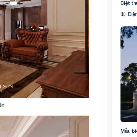
Biệt t
Diện
iển
Mẫu bi