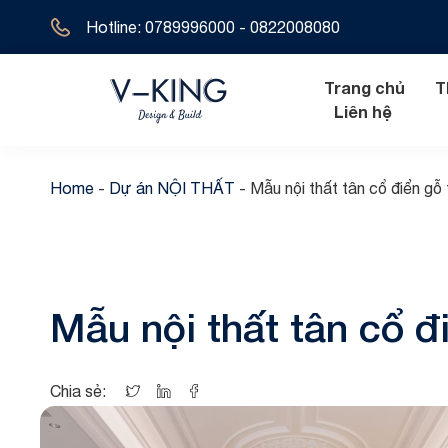
Hotline: 0789996000 - 0822008080
Trang chủ
T
Liên hệ
Home
-
Dự án NỘI THẤT
-
Mẫu nội thất tân cổ điển g
Nội thất hiện đ
Biệt thự tân 
Nội thất tân cổ
Biệt thự hiện 
Mẫu nội thất tân cổ 
Nội thất cổ đi
Biệt thự cổ đ
Biệt thự địa t
Chia sẻ:
Biệt thự 1 tầ
Biệt thự 2 tầ