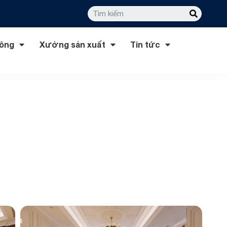
công
Xưởng sản xuất
Tin tức