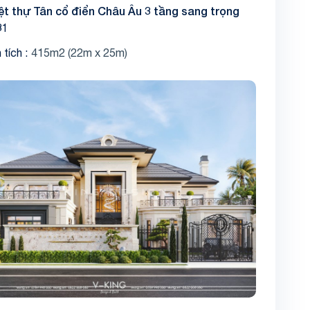
ệt thự Tân cổ điển Châu Âu 3 tầng sang trọng
31
 tích
415m2 (22m x 25m)