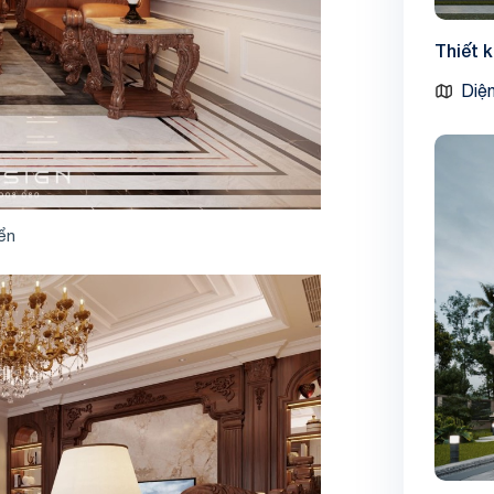
Thiết 
Diện
iển