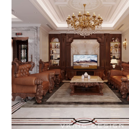
Biệt thự 3 tầ
Biệt thự 4 tầ