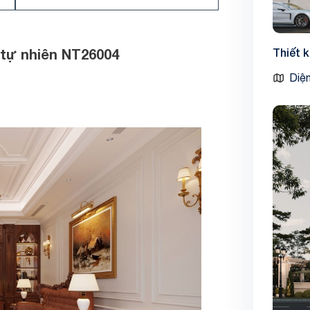
 tự nhiên NT26004
Thiết 
Diện