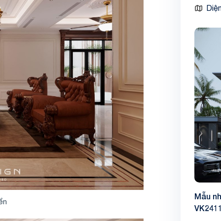
Diện
Mẫu nh
iển
VK241