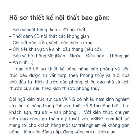
Hồ sơ thiết kế nội thất bao gồm:
– Bản vẽ mặt bằng định vị đồ nội thất
– Phối cảnh 3D nội thất các không gian
– Chi tiết sàn, trần, vách, các diện tường
– Chi tiết khu vực vệ sinh, cầu thang (nếu có)….
– Bản vẽ hệ thống ME (Điện – Nước – Điều hòa – Thông gió
– An ninh…)
– Toàn bộ hồ sơ thiết kế công năng các phòng và kiến
trúc đều được tư vấn hợp theo Phong thủy và tuổi của
chủ đầu tư. Kích thước các phòng, chiều cao nhà và kích
thước cửa đều theo kích thước phong thủy.
Đội ngũ kiến trúc sư của VKING có nhiều năm kinh nghiệm
và giàu tài năng trong lĩnh vực thiết kế & thi công biệt thự,
khách sạn, trụ sở – văn phòng,… Với kiến thức chuyên
môn cao cùng gu thẩm mỹ tuyệt vời, VKING cam kết sẽ
mang tới cho khách hàng một sự trải nghiệm về không gian
sống – làm việc đẳng cấp, đáng sống vượt thời gian.