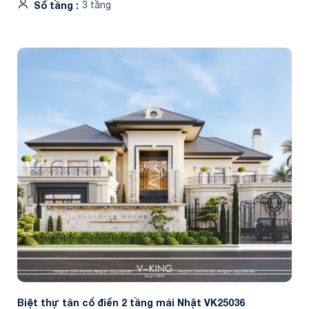
Số tầng
3 tầng
Biệt thự tân cổ điển 2 tầng mái Nhật VK25036