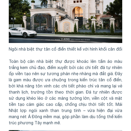
Ngôi nhà biệt thự tân cổ điển thiết kế với hình khối cân đối
Toàn bộ căn nhà biệt thự được khoác lên tấm áo màu
trắng kem chủ đạo, điểm xuyết bởi các chi tiết đá tự nhiên
ốp viền tạo nên sự tương phản nhẹ nhàng mà đắt giá. Đây
là gam màu được ưa chuộng trong kiến trúc tân cổ điển,
bởi khả năng tôn vinh các chi tiết phào chỉ và mang lại vẻ
thanh lịch, trường tồn theo thời gian. Đá tự nhiên được
sử dụng khéo léo ở các mảng tường lớn, viền cột và mặt
tiền tạo cảm giác cao cấp, chống chịu thời tiết tốt. Mái
Nhật lợp ngói xanh than trung tính – vừa hiện đại vừa
mang nét Á Đông mềm mại, góp phần làm dịu tổng thể kiến
trúc phương Tây mạnh mẽ.