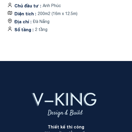
Chủ đầu tư
Anh Phúc
Diện tích
200m2 (16m x 12.5m)
Địa chỉ
Đà Nẵng
Số tầng
2 tầng
Thiết kế thi công