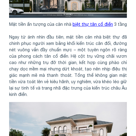
Mặt tiền ấn tượng của căn nhà
biệt thự tân cổ điển
3 tầng
Ngay từ ánh nhìn đầu tiên, mặt tiền căn nhà biệt thự đã
chinh phục người xem bằng khối kiến trúc cân đối, đường
nét vuông vắn đầy chuẩn mực – một tuyên ngôn rõ ràng
của phong cách tân cổ điển. Hệ cột trụ vững chãi vươn
cao như những trụ đỡ thời gian, kết hợp cùng phào chỉ
chạy dọc mềm mại nhưng dứt khoát, tạo nên nhịp điệu thị
giác mạnh mẽ mà thanh thoát. Tổng thể không gian mặt
tiền vừa toát lên vẻ kiêu hãnh, uy nghiêm, vừa khéo léo giữ
lại sự tinh tế và trang nhã đặc trưng của kiến trúc châu Âu
kinh điển.