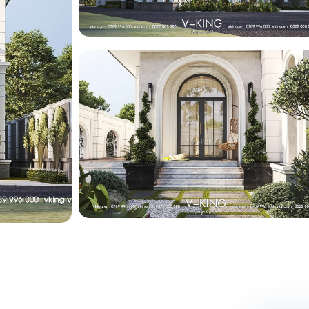
ng
ng