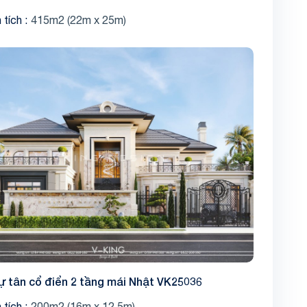
 tích
415m2 (22m x 25m)
Share
hự tân cổ điển 2 tầng mái Nhật VK25036
 tích
200m2 (16m x 12.5m)