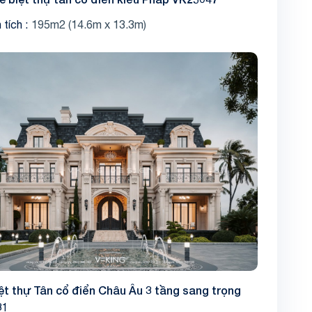
 tích
195m2 (14.6m x 13.3m)
ệt thự Tân cổ điển Châu Âu 3 tầng sang trọng
31