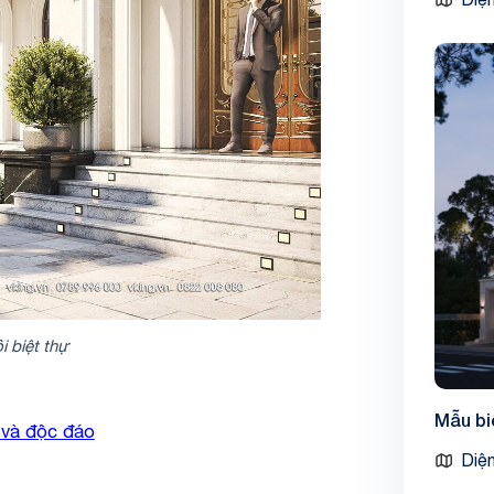
i biệt thự
Mẫu bi
ạ và độc đáo
Diện