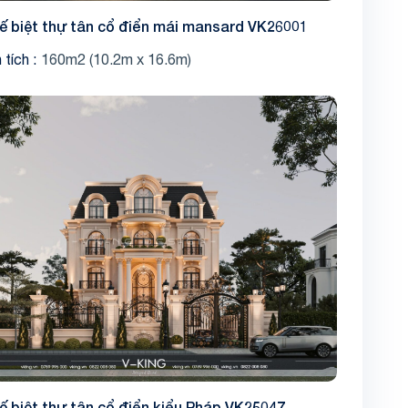
kế biệt thự tân cổ điển mái mansard VK26001
 tích
160m2 (10.2m x 16.6m)
kế biệt thự tân cổ điển kiểu Pháp VK25047