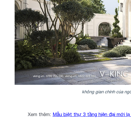
không gian chính của ngô
Xem thêm:
Mẫu biệt thự 3 tầng hiện đại mới l