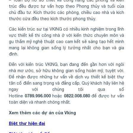
– Toàn bộ hồ sơ thiết kế công năng các phòng và kiến
trúc đều được tư vấn hợp theo Phong thủy và tuổi của
chủ đầu tư. Kích thước các phòng, chiều cao nhà và kích
thước cửa đều theo kích thước phong thủy.
Các kiến trúc sư tại VKING có nhiều kinh nghiệm trong lĩnh
vực thiết kế thi công nhà ở với kiến thức chuyên môn và
gu thẩm mỹ nghệ thuật cao cam kết sẽ sáng tạo hết mình
mang lại không gian sống lý tưởng nhất cho bạn và gia
đình.
Đến với kiến trúc VKING, bạn đang đến gần hơn với ngôi
nhà mơ ước, sở hữu không gian sống hoàn mỹ, tuyệt vời.
Để nhận được những tư vấn về dịch vụ thiết kế biệt thự
tân cổ điển sang trọng và đẳng cấp, Quý khách hãy liên hệ
ngay với chúng tôi qua số
0789.996.000
0822.008.080
Hotline
hoặc
để được tư vấn
toàn diện và nhanh chóng nhất.
Xem thêm các dự án của Vking
Biệt thự hiện đại