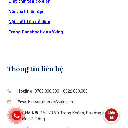
Biệt thự tân cổ điển
Nội thất hiện đại
Nội thất tân cổ điển
Trang Facebook của Vking
Thông tin liên hệ
Hotline:
0789.996.000 - 0822.008.080
Email:
tuvanthietke@vking.vn
Tp. Hà Nội:
15-1/3 Vũ Trọng Khánh, Phường Mộ Lao,
Quận Hà Đông