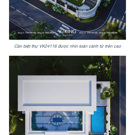
Căn biệt thự VK24116 được nhìn toàn cảnh từ trên cao