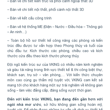
– Bản vẽ chi tiết kiến trúc và phối cảnh ngoại thất 3D
– Bản vẽ chi tiết nội thất, phối cảnh nội thất 3D
– Bản vẽ kết cấu công trình
– Bản vẽ hệ thống ME (Điện – Nước – Điều hòa – Thông gió
– An ninh…)
– Toàn bộ hồ sơ thiết kế công năng các phòng và kiến
trúc đều được tư vấn hợp theo Phong thủy và tuổi của
chủ đầu tư. Kích thước các phòng, chiều cao và kích
thước cửa đều theo kích thước phong thủy.
Đội ngũ kiến trúc sư của VKING có nhiều năm kinh nghiệm
và giàu tài năng trong lĩnh vực thiết kế & thi công biệt thự,
khách sạn, trụ sở – văn phòng,… Với kiến thức chuyên
môn cao cùng gu thẩm mỹ tuyệt vời, VKING cam kết sẽ
mang tới cho khách hàng một sự trải nghiệm về không gian
sống – làm việc đẳng cấp, đáng sống vượt thời gian.
Đến với kiến trúc VKING, bạn đang đến gần hơn với
ngôi nhà mơ ước
, sở hữu không gian sống hoàn mỹ,
tuyệt vời. Để nhận được những tư vấn về dịch vụ thiết kế