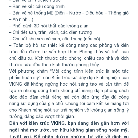
– Bản vẽ chi tiết kiến trúc
– Bản vẽ kết cấu công trình
– Bản vẽ hệ thống ME (Điện – Nước – Điều hòa – Thông gió
– An ninh…)
– Phối cảnh 3D nội thất các không gian
– Chi tiết sàn, trần, vách, các diện tường
– Chi tiết khu vực vệ sinh, cầu thang (nếu có)….
– Toàn bộ hồ sơ thiết kế công năng các phòng và kiến
trúc đều được tư vấn hợp theo Phong thủy và tuổi của
chủ đầu tư. Kích thước các phòng, chiều cao nhà và kích
thước cửa đều theo kích thước phong thủy.
Với phương châm “Mỗi công trình kiến trúc là một tác
phẩm hoàn mỹ”, các Kiến trúc sư dày dặn kinh nghiệm của
VKING đã không ngừng học hỏi, sáng tạo và tận tâm để
tạo ra những công trình không chỉ mang đậm phong cách
độc đáo đậm chất riêng mà còn đáp ứng đầy đủ công
năng sử dụng của gia chủ. Chúng tôi cam kết sẽ mang tới
cho Khách hàng một sự trải nghiệm về không gian sống lý
tưởng, đẳng cấp vượt thời gian.
Đến với kiến trúc VKING, bạn đang đến gần hơn với
ngôi nhà mơ ước, sở hữu không gian sống hoàn mỹ,
tuyệt vời. Để nhận được những tư vấn về dịch vụ