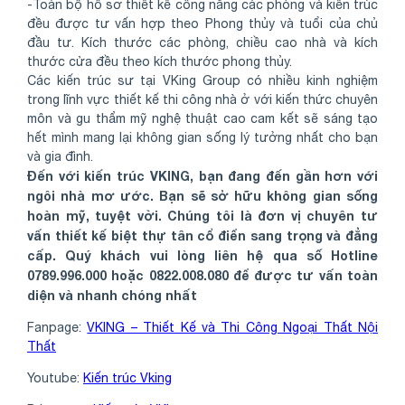
-Toàn bộ hồ sơ thiết kế công năng các phòng và kiến trúc
đều được tư vấn hợp theo Phong thủy và tuổi của chủ
đầu tư. Kích thước các phòng, chiều cao nhà và kích
thước cửa đều theo kích thước phong thủy.
Các kiến trúc sư tại VKing Group có nhiều kinh nghiệm
trong lĩnh vực thiết kế thi công nhà ở với kiến thức chuyên
môn và gu thẩm mỹ nghệ thuật cao cam kết sẽ sáng tạo
hết mình mang lại không gian sống lý tưởng nhất cho bạn
và gia đình.
Đến với kiến trúc VKING, bạn đang đến gần hơn với
ngôi nhà mơ ước. Bạn sẽ sở hữu không gian sống
hoàn mỹ, tuyệt vời. Chúng tôi là đơn vị chuyên tư
vấn thiết kế biệt thự tân cổ điển sang trọng và đẳng
cấp. Quý khách vui lòng liên hệ qua số Hotline
0789.996.000 hoặc 0822.008.080 để được tư vấn toàn
diện và nhanh chóng nhất
Fanpage:
VKING – Thiết Kế và Thi Công Ngoại Thất Nội
Thất
Youtube:
Kiến trúc Vking