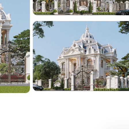
ng
ng