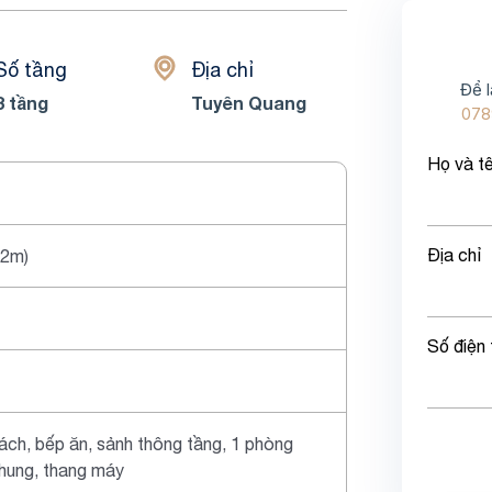
Số tầng
Địa chỉ
Để l
3 tầng
Tuyên Quang
078
Họ và t
Địa chỉ
12m)
Số điện 
ách, bếp ăn, sảnh thông tầng, 1 phòng
hung, thang máy