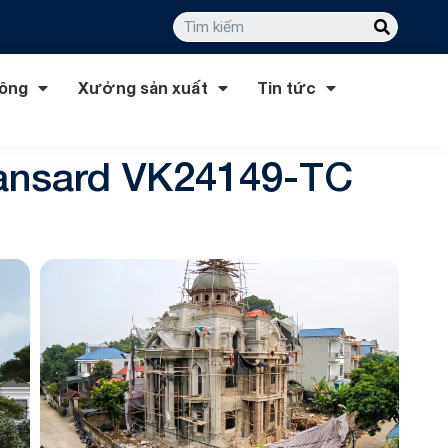
công
Xưởng sản xuất
Tin tức
mansard VK24149-TC