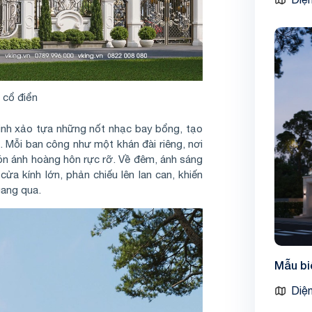
 cổ điển
inh xảo tựa những nốt nhạc bay bổng, tạo
 Mỗi ban công như một khán đài riêng, nơi
n ánh hoàng hôn rực rỡ. Về đêm, ánh sáng
ửa kính lớn, phản chiếu lên lan can, khiến
gang qua.
Mẫu bi
Diện