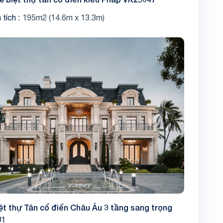
 tích
195m2 (14.6m x 13.3m)
ệt thự Tân cổ điển Châu Âu 3 tầng sang trọng
31