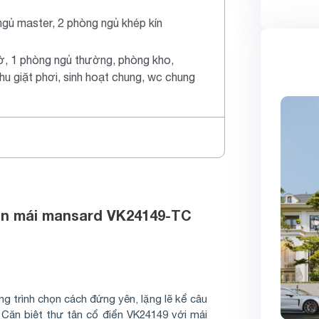
gủ master, 2 phòng ngủ khép kín
ờ, 1 phòng ngủ thường, phòng kho,
hu giặt phơi, sinh hoạt chung, wc chung
iển mái mansard VK24149-TC
ng trình chọn cách đứng yên, lặng lẽ kể câu
 Căn biệt thự tân cổ điển VK24149 với mái