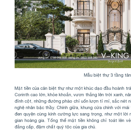
Mẫu biệt thự 3 tầng tân
Mặt tiền của căn biệt thự như một khúc dạo đầu hoành trá
Corinth cao lớn, khỏe khoắn, vươn thẳng lên trời xanh, nâ
đỉnh cột, những đường phào chỉ uốn lượn tỉ mỉ, sắc nét
nghệ nhân bậc thầy. Chính giữa, khung cửa chính với má
đen quyện cùng kính cường lực sang trọng, như một lời
gian hoàng gia. Tổng thể mặt tiền không chỉ toát lên v
đẳng cấp, đậm chất quý tộc của gia chủ.