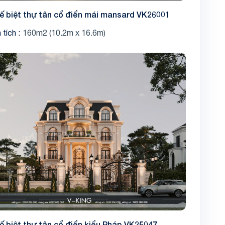
kế biệt thự tân cổ điển mái mansard VK26001
 tích
160m2 (10.2m x 16.6m)
kế biệt thự tân cổ điển kiểu Pháp VK25047