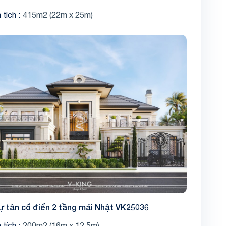
 tích
415m2 (22m x 25m)
Share
hự tân cổ điển 2 tầng mái Nhật VK25036
 tích
200m2 (16m x 12.5m)