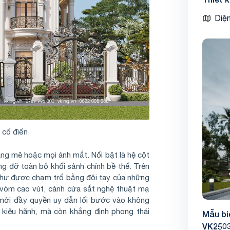
Diện
 cổ điển
ng mê hoặc mọi ánh mắt. Nổi bật là hệ cột
ng đỡ toàn bộ khối sảnh chính bề thế. Trên
 như được chạm trổ bằng đôi tay của những
i vòm cao vút, cánh cửa sắt nghệ thuật mạ
 mời đầy quyền uy dẫn lối bước vào không
ẻ kiêu hãnh, mà còn khẳng định phong thái
Mẫu bi
VK250