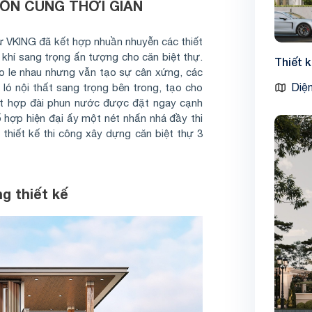
ỒN CÙNG THỜI GIAN
sư VKING đã kết hợp nhuần nhuyễn các thiết
 khí sang trọng ấn tượng cho căn biệt thự.
Thiết 
so le nhau nhưng vẫn tạo sự cân xứng, các
Diện
 ló nội thất sang trọng bên trong, tạo cho
ết hợp đài phun nước được đặt ngay cạnh
ổ hợp hiện đại ấy một nét nhấn nhá đầy thi
 thiết kế thi công xây dựng căn biệt thự 3
ng thiết kế