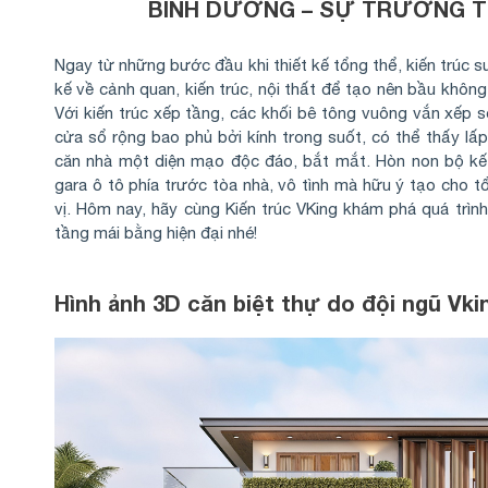
BÌNH DƯƠNG – SỰ TRƯỜNG T
Ngay từ những bước đầu khi thiết kế tổng thể, kiến trúc 
kế về cảnh quan, kiến trúc, nội thất để tạo nên bầu không
Với kiến trúc xếp tầng, các khối bê tông vuông vắn xếp 
cửa sổ rộng bao phủ bởi kính trong suốt, có thể thấy lấp
căn nhà một diện mạo độc đáo, bắt mắt. Hòn non bộ k
gara ô tô phía trước tòa nhà, vô tình mà hữu ý tạo cho t
vị. Hôm nay, hãy cùng Kiến trúc VKing khám phá quá trình
tầng mái bằng hiện đại nhé!
Hình ảnh 3D căn biệt thự do đội ngũ Vki