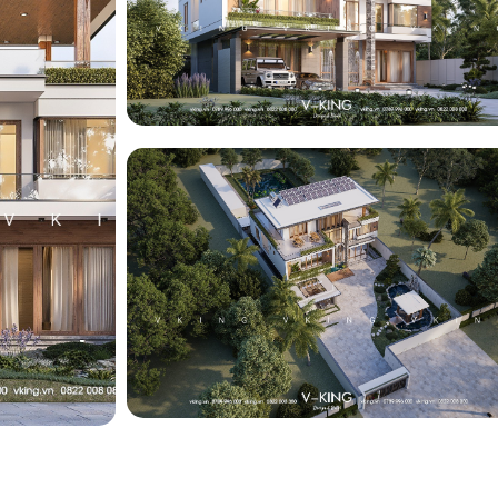
ng
ng