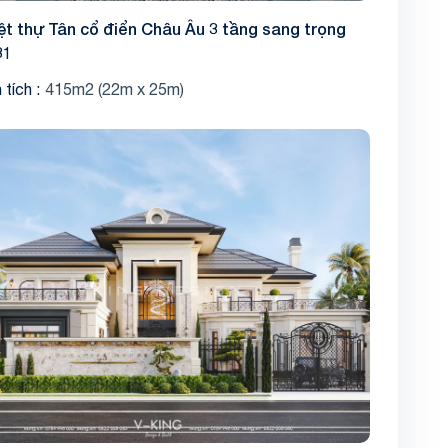
ệt thự Tân cổ điển Châu Âu 3 tầng sang trọng
31
Share
 tích
415m2 (22m x 25m)