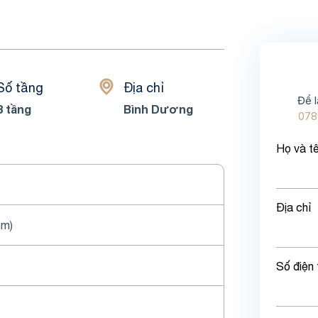
Số tầng
Địa chỉ
Để l
3 tầng
Bình Dương
078
Họ và t
Địa chỉ
5m)
Số điện 