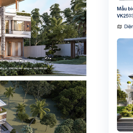
Mẫu bi
VK250
Diện