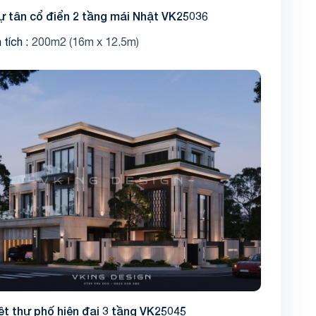
hự tân cổ điển 2 tầng mái Nhật VK25036
 tích
200m2 (16m x 12.5m)
ệt thự phố hiện đại 3 tầng VK25045