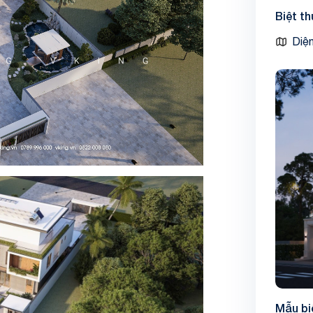
Biệt t
Diện
Mẫu bi