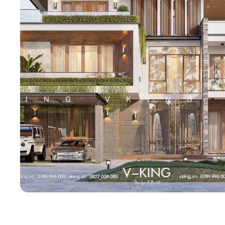
Biệt thự 3 tầ
Biệt thự 4 tầ