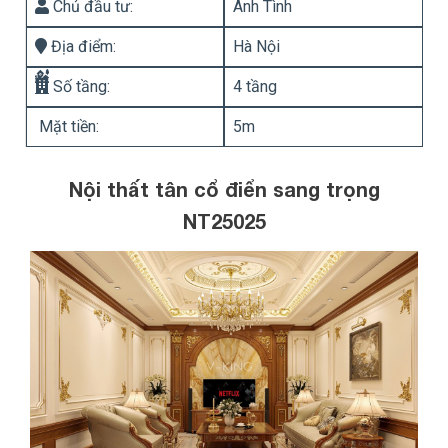
Chủ đầu tư:
Anh Tình
Địa điểm:
Hà Nội
Số tầng:
4 tầng
Mặt tiền:
5m
Nội thất tân cổ điển sang trọng
NT25025