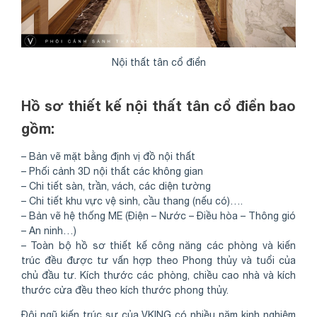
Nội thất tân cổ điển
Hồ sơ thiết kế nội thất tân cổ điển bao
gồm:
– Bản vẽ mặt bằng định vị đồ nội thất
– Phối cảnh 3D nội thất các không gian
– Chi tiết sàn, trần, vách, các diện tường
– Chi tiết khu vực vệ sinh, cầu thang (nếu có)….
– Bản vẽ hệ thống ME (Điện – Nước – Điều hòa – Thông gió
– An ninh…)
– Toàn bộ hồ sơ thiết kế công năng các phòng và kiến
trúc đều được tư vấn hợp theo Phong thủy và tuổi của
chủ đầu tư. Kích thước các phòng, chiều cao nhà và kích
thước cửa đều theo kích thước phong thủy.
Đội ngũ kiến trúc sư của VKING có nhiều năm kinh nghiệm