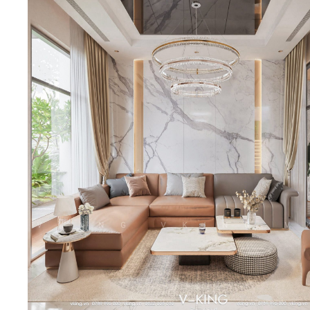
Biệt thự 3 tầ
Biệt thự 4 tầ