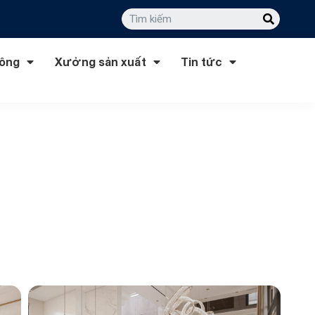
công
Xưởng sản xuất
Tin tức