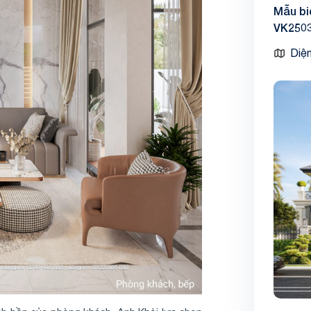
Mẫu bi
VK250
Diện