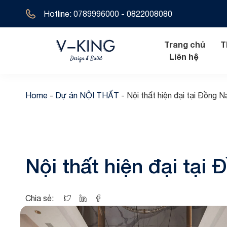
Hotline: 0789996000 - 0822008080
Trang chủ
T
Liên hệ
Home
-
Dự án NỘI THẤT
-
Nội thất hiện đại tại Đồng 
Nội thất hiện đ
Biệt thự tân 
Nội thất tân cổ
Biệt thự hiện 
Nội thất hiện đại tại
Nội thất cổ đi
Biệt thự cổ đ
Biệt thự địa t
Chia sẻ:
Biệt thự 1 tầ
Biệt thự 2 tầ