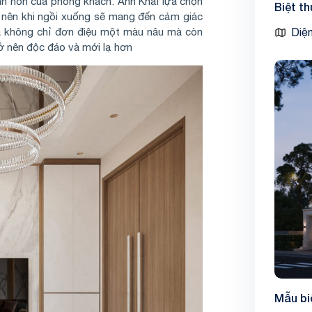
linh hồn của phòng khách. Anh Khải lựa chọn
Biệt t
 nên khi ngồi xuống sẽ mang đến cảm giác
a không chỉ đơn điệu một màu nâu mà còn
Diện
 nên độc đáo và mới lạ hơn
Mẫu bi