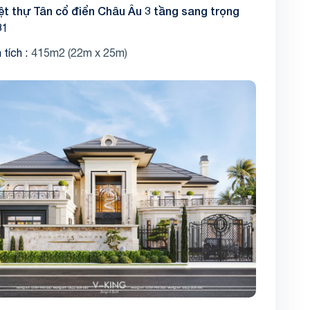
ệt thự Tân cổ điển Châu Âu 3 tầng sang trọng
31
 tích
415m2 (22m x 25m)