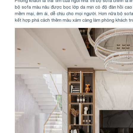
Phòng khách là trái tim của ngôi nhà thì bộ sofa chính là 
bộ sofa màu nâu được bọc lớp da mịn có độ đàn hồi cao
mềm mại, êm ái, dễ chịu cho mọi người. Hơn nữa bộ sof
kết hợp phá cách thêm màu xám càng làm phòng khách trở