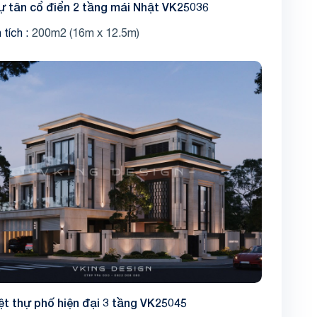
hự tân cổ điển 2 tầng mái Nhật VK25036
 tích
200m2 (16m x 12.5m)
Share
ệt thự phố hiện đại 3 tầng VK25045