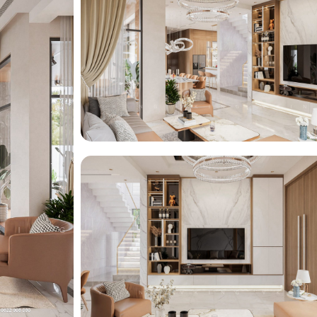
ng
ng