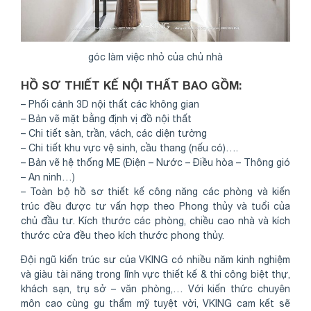
góc làm việc nhỏ của chủ nhà
HỒ SƠ THIẾT KẾ NỘI THẤT BAO GỒM:
– Phối cảnh 3D nội thất các không gian
– Bản vẽ mặt bằng định vị đồ nội thất
– Chi tiết sàn, trần, vách, các diện tường
– Chi tiết khu vực vệ sinh, cầu thang (nếu có)….
– Bản vẽ hệ thống ME (Điện – Nước – Điều hòa – Thông gió
– An ninh…)
– Toàn bộ hồ sơ thiết kế công năng các phòng và kiến
trúc đều được tư vấn hợp theo Phong thủy và tuổi của
chủ đầu tư. Kích thước các phòng, chiều cao nhà và kích
thước cửa đều theo kích thước phong thủy.
Đội ngũ kiến trúc sư của VKING có nhiều năm kinh nghiệm
và giàu tài năng trong lĩnh vực thiết kế & thi công biệt thự,
khách sạn, trụ sở – văn phòng,… Với kiến thức chuyên
môn cao cùng gu thẩm mỹ tuyệt vời, VKING cam kết sẽ