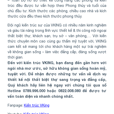
– Toàn bộ hồ sơ thiết kế công năng các phòng và kiến
trúc đều được tư vấn hợp theo Phong thủy và tuổi của
chủ đầu tư. Kích thước các phòng, chiều cao nhà và kích
thước cửa đều theo kích thước phong thủy.
Đội ngũ kiến trúc sư của VKING có nhiều năm kinh nghiệm
và giàu tài năng trong lĩnh vực thiết kế & thi công nội ngoại
thất biệt thự, khách sạn, trụ sở – văn phòng,… Với kiến
thức chuyên môn cao cùng gu thẩm mỹ tuyệt vời, VKING
cam kết sẽ mang tới cho khách hàng một sự trải nghiệm
về không gian sống – làm việc đẳng cấp, đáng sống vượt
thời gian.
Đến với kiến trúc VKING, bạn đang đến gần hơn với
ngôi nhà mơ ước, sở hữu không gian sống hoàn mỹ,
tuyệt vời. Để nhận được những tư vấn về dịch vụ
thiết kế nội thất biệt thự sang trọng và đẳng cấp,
Quý khách hãy liên hệ ngay với chúng tôi qua số
Hotline 0789.996.000 hoặc 0822.008.080 để được tư
vấn toàn diện và nhanh chóng nhất.
Fanpage:
Kiến trúc VKing