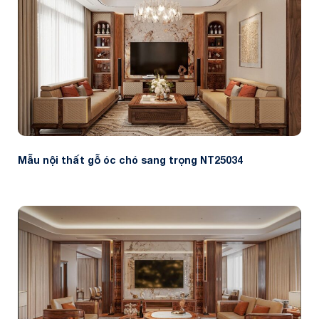
Mẫu nội thất gỗ óc chó sang trọng NT25034