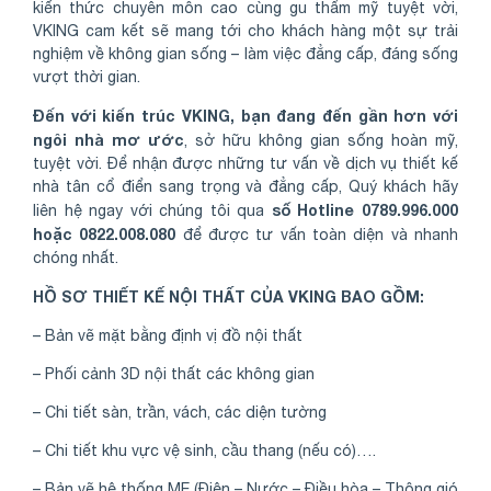
kiến thức chuyên môn cao cùng gu thẩm mỹ tuyệt vời,
VKING cam kết sẽ mang tới cho khách hàng một sự trải
nghiệm về không gian sống – làm việc đẳng cấp, đáng sống
vượt thời gian.
Đến với kiến trúc VKING, bạn đang đến gần hơn với
ngôi nhà mơ ước
, sở hữu không gian sống hoàn mỹ,
tuyệt vời. Để nhận được những tư vấn về dịch vụ thiết kế
nhà tân cổ điển sang trọng và đẳng cấp, Quý khách hãy
số Hotline 0789.996.000
liên hệ ngay với chúng tôi qua
hoặc 0822.008.080
để được tư vấn toàn diện và nhanh
chóng nhất.
HỒ SƠ THIẾT KẾ NỘI THẤT CỦA VKING BAO GỒM:
– Bản vẽ mặt bằng định vị đồ nội thất
– Phối cảnh 3D nội thất các không gian
– Chi tiết sàn, trần, vách, các diện tường
– Chi tiết khu vực vệ sinh, cầu thang (nếu có)….
– Bản vẽ hệ thống ME (Điện – Nước – Điều hòa – Thông gió