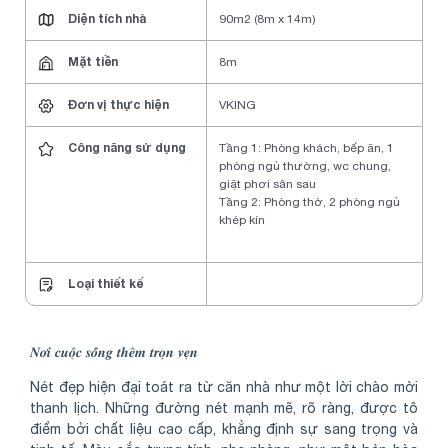
Diện tích nhà
90m2 (8m x 14m)
Mặt tiền
8m
Đơn vị thực hiện
VKING
Công năng sử dụng
Tầng 1: Phòng khách, bếp ăn, 1
phòng ngủ thường, wc chung,
giặt phơi sân sau
Tầng 2: Phòng thờ, 2 phòng ngủ
khép kín
Loại thiết kế
𝑵𝒐̛𝒊 𝒄𝒖𝒐̣̂𝒄 𝒔𝒐̂́𝒏𝒈 𝒕𝒉𝒆̂𝒎 𝒕𝒓𝒐̣𝒏 𝒗𝒆̣𝒏
Nét đẹp hiện đại toát ra từ căn nhà như một lời chào mời
thanh lịch. Những đường nét mạnh mẽ, rõ ràng, được tô
điểm bởi chất liệu cao cấp, khẳng định sự sang trọng và