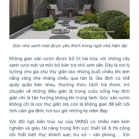
Góc nhỏ xanh mát được yêu thích trong ngôi nhà hiện đại
Không gian sân vườn được bố trí hài hòa, với những cây
xanh tươi mát và một bộ bàn trà nhỏ xinh xắn. Đây là nơi lý
tưởng cho gia chủ thư giãn vào những buổi chiều, khi ánh
nắng vàng nhẹ nhàng chiếu qua tán lá. Gia đình có thể
quây quần bên nhau, thưởng thức tách trà thơm, trò
chuyện về những điều giản dị trong cuộc sống hay đơn
giản chỉ là tận hưởng không khí trong lành. Góc sân vườn
không chỉ là nơi thư giãn mà còn là không gian để kết nối
tình cảm gia đình, nơi lưu giữ những kỷ niệm đẹp.
Với đội ngũ kiến trúc sư của VKING có nhiều năm kinh
nghiệm và giàu tài năng trong lĩnh vực thiết kế & thi công
nội thất biệt thự, khách sạn, trụ sở – văn phòng,… Với