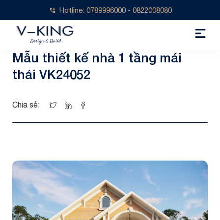
Hotline: 0789996000 - 0822008080
Mẫu thiết kế nhà 1 tầng mái
thái VK24052
Chia sẻ: