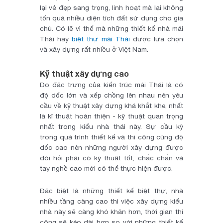
lại vẻ đẹp sang trọng, linh hoạt mà lại không
tốn quá nhiều diện tích đất sử dụng cho gia
chủ. Có lẽ vì thế mà những thiết kế nhà mái
Thái hay
biệt thự mái Thái
được lựa chọn
và xây dựng rất nhiều ở Việt Nam.
Kỹ thuật xây dựng cao
Do đặc trưng của kiến trúc mái Thái là có
độ dốc lớn và xếp chồng lên nhau nên yêu
cầu về kỹ thuật xây dựng khá khắt khe, nhất
là kĩ thuật hoàn thiện - kỹ thuật quan trọng
nhất trong kiểu nhà thái này. Sự cầu kỳ
trong quá trình thiết kế và thi công cùng độ
dốc cao nên những người xây dựng được
đòi hỏi phải có kỹ thuật tốt, chắc chắn và
tay nghề cao mới có thể thực hiện được.
Đặc biệt là những thiết kế biệt thự, nhà
nhiều tầng càng cao thì việc xây dựng kiểu
nhà này sẽ càng khó khăn hơn, thời gian thi
công sẽ kéo dài hơn so với những thiết kế