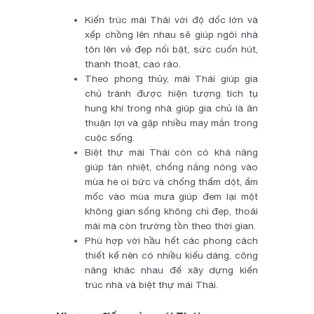
Kiến trúc mái Thái với độ dốc lớn và
xếp chồng lên nhau sẽ giúp ngôi nhà
tôn lên vẻ đẹp nổi bật, sức cuốn hút,
thanh thoát, cao ráo.
Theo phong thủy, mái Thái giúp gia
chủ tránh được hiện tượng tích tụ
hung khí trong nhà giúp gia chủ là ăn
thuận lợi và gặp nhiều may mắn trong
cuộc sống.
Biệt thự mái Thái còn có khả năng
giúp tản nhiệt, chống nắng nóng vào
mùa hè oi bức và chống thấm dột, ẩm
mốc vào mùa mưa giúp đem lại một
không gian sống không chỉ đẹp, thoải
mái mà còn trường tồn theo thời gian.
Phù hợp với hầu hết các phong cách
thiết kế nên có nhiều kiểu dáng, công
năng khác nhau để xây dựng kiến
trúc nhà và biệt thự mái Thái.