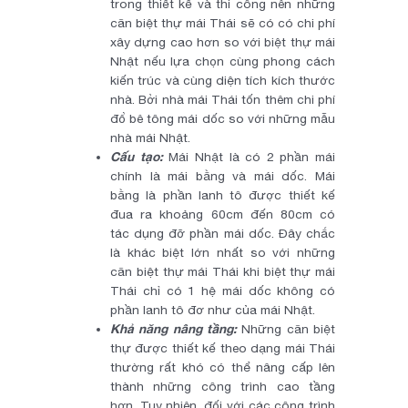
trong thiết kế và thi công nên những
căn biệt thự mái Thái sẽ có có chi phí
xây dựng cao hơn so với biệt thự mái
Nhật nếu lựa chọn cùng phong cách
kiến trúc và cùng diện tích kích thước
nhà. Bởi nhà mái Thái tốn thêm chi phí
đổ bê tông mái dốc so với những mẫu
nhà mái Nhật.
Cấu tạo:
Mái Nhật là có 2 phần mái
chính là mái bằng và mái dốc. Mái
bằng là phần lanh tô được thiết kế
đua ra khoảng 60cm đến 80cm có
tác dụng đỡ phần mái dốc. Đây chắc
là khác biệt lớn nhất so với những
căn biệt thự mái Thái khi biệt thự mái
Thái chỉ có 1 hệ mái dốc không có
phần lanh tô đơ như của mái Nhật.
Khả năng nâng tầng:
Những căn biệt
thự được thiết kế theo dạng mái Thái
thường rất khó có thể nâng cấp lên
thành những công trình cao tầng
hơn. Tuy nhiên, đối với các công trình