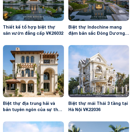
Thiết kế tổ hợp biệt thự
Biệt thự Indochine mang
sân vườn đẳng cấp VK26032
đậm bản sắc Đông Dương
VK26031
Biệt thự địa trung hải và
Biệt thự mái Thái 3 tầng tại
bản tuyên ngôn của sự thư
Hà Nội VK22036
thái VK26033