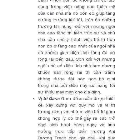
cảnh - hòn non bộ không chỉ có tác
dụng trong việc nâng cao thẩm mỹ
của căn nhà mà nó còn có giúp tăng
cường trường khí tốt, trấn áp những
trường khí hung. Đối với những ngôi
nhà cao tầng thì kiến trúc sư và chủ
nhà cần chú ý tránh việc bố trí hòn
non bộ ở tầng cao nhất của ngôi nhà
dù không gian diện tích tầng đó có
rộng rãi đến đâu. Còn đối với những
ngôi nhà có diện tích nhỏ hơn nhưng
khuôn sân rộng rãi thì cần tránh
không được đặt hòn non bộ mini
trong nhà bởi điều này sẽ mang tới
sự thiếu may mắn cho gia đình.
Vị trí Gara:
Gara để xe cần được thiết
kế, xây dựng với quy mô và vị trí
tương xứng với nhà ở, việc bố trí gara
không hợp lý có thể gây ra các trở
ngại sinh hoạt hàng ngày và ảnh
hưởng trực tiếp đến Trường Khí
Dương Trạch cho gia chủ. Khi quy