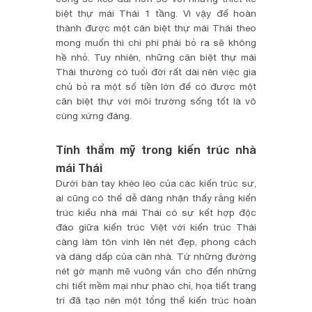
biệt thự mái Thái 1 tầng. Vì vậy để hoàn
thành được một căn biệt thự mái Thái theo
mong muốn thì chi phí phải bỏ ra sẽ không
hề nhỏ. Tuy nhiên, những căn biệt thự mái
Thái thường có tuổi đời rất dài nên việc gia
chủ bỏ ra một số tiền lớn để có được một
căn biệt thự với môi trường sống tốt là vô
cùng xứng đáng.
Tính thẩm mỹ trong kiến trúc nhà
mái Thái
Dưới bàn tay khéo léo của các kiến trúc sư,
ai cũng có thể dễ dàng nhận thấy rằng kiến
trúc kiểu nhà mái Thái có sự kết hợp độc
đáo giữa kiến trúc Việt với kiến trúc Thái
càng làm tôn vinh lên nét đẹp, phong cách
và dáng dấp của căn nhà. Từ những đường
nét gờ mạnh mẽ vuông vắn cho đến những
chi tiết mềm mại như phào chỉ, họa tiết trang
trí đã tạo nên một tổng thể kiến trúc hoàn