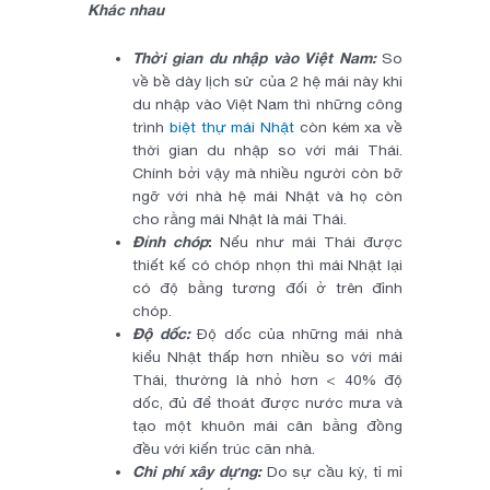
Khác nhau
Thời gian du nhập vào Việt Nam:
So
về bề dày lịch sử của 2 hệ mái này khi
du nhập vào Việt Nam thì những công
trình
biệt thự mái Nhật
còn kém xa về
thời gian du nhập so với mái Thái.
Chính bởi vậy mà nhiều người còn bỡ
ngỡ với nhà hệ mái Nhật và họ còn
cho rằng mái Nhật là mái Thái.
Đỉnh chóp
:
Nếu như mái Thái được
thiết kế có chóp nhọn thì mái Nhật lại
có độ bằng tương đối ở trên đỉnh
chóp.
Độ dốc:
Độ dốc của những mái nhà
kiểu Nhật thấp hơn nhiều so với mái
Thái, thường là nhỏ hơn < 40% độ
dốc, đủ để thoát được nước mưa và
tạo một khuôn mái cân bằng đồng
đều với kiến trúc căn nhà.
Chi phí xây dựng:
Do sự cầu kỳ, tỉ mỉ