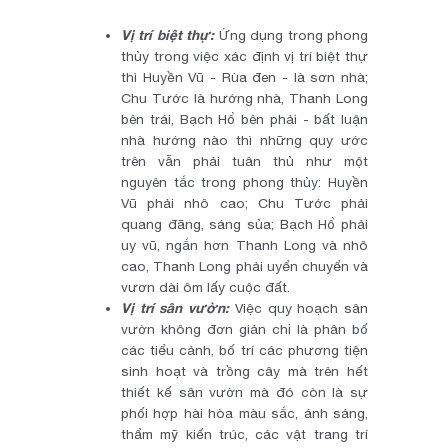
Vị trí biệt thự:
Ứng dụng trong phong
thủy trong việc xác định vị trí biệt thự
thì Huyền Vũ - Rùa đen - là sơn nhà;
Chu Tước là hướng nhà, Thanh Long
bên trái, Bạch Hổ bên phải - bất luận
nhà hướng nào thì những quy ước
trên vẫn phải tuân thủ như một
nguyên tắc trong phong thủy: Huyền
Vũ phải nhô cao; Chu Tước phải
quang đãng, sáng sủa; Bạch Hổ phải
uy vũ, ngắn hơn Thanh Long và nhô
cao, Thanh Long phải uyển chuyển và
vươn dài ôm lấy cuộc đất.
Vị trí sân vườn:
Việc quy hoạch sân
vườn không đơn giản chỉ là phân bố
các tiểu cảnh, bố trí các phương tiện
sinh hoạt và trồng cây mà trên hết
thiết kế sân vườn mà đó còn là sự
phối hợp hài hòa màu sắc, ánh sáng,
thẩm mỹ kiến trúc, các vật trang trí