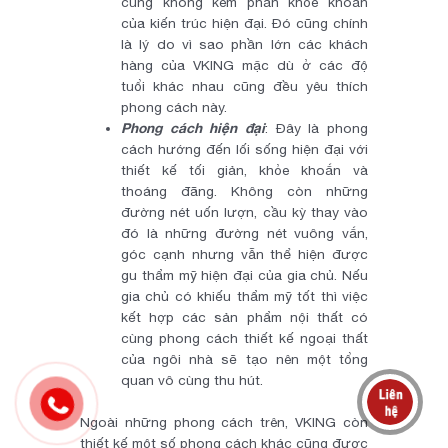
cũng không kém phần khỏe khoắn
của kiến trúc hiện đại. Đó cũng chính
là lý do vì sao phần lớn các khách
hàng của VKING mặc dù ở các độ
tuổi khác nhau cũng đều yêu thích
phong cách này.
Phong cách hiện đại
: Đây là phong
cách hướng đến lối sống hiện đại với
thiết kế tối giản, khỏe khoắn và
thoáng đãng. Không còn những
đường nét uốn lượn, cầu kỳ thay vào
đó là những đường nét vuông vắn,
góc cạnh nhưng vẫn thể hiện được
gu thẩm mỹ hiện đại của gia chủ. Nếu
gia chủ có khiếu thẩm mỹ tốt thì việc
kết hợp các sản phẩm nội thất có
cùng phong cách thiết kế ngoại thất
của ngôi nhà sẽ tạo nên một tổng
quan vô cùng thu hút.
Ngoài những phong cách trên, VKING còn
thiết kế một số phong cách khác cũng được