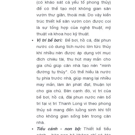
(có khảo sát cả yếu tố phong thủy)
để có thể tạo một không gian sân
vườn thư giãn, thoải mái. Do vậy kiến
trúc thiết kế sân vườn còn được coi
là sự tổng hợp của nghệ thuật, mỹ
thuật và khoa học kỹ thuật.
Vị trí bể bơi:
Bể bơi, hồ cá, đài phun
nước có dung tích nước lớn tức thủy
khí nhiều nên được áp dụng với mục
đích chiêu tài, thu hút may mắn cho
gia chủ giúp căn nhà tạo nên "minh
đường tụ thủy". Có thể hiểu là nước
tụ phía trước nhà, giúp mang lại nhiều
may mắn, làm ăn phát đạt, thuận lợi
cho gia chủ. Bên cạnh đó, vị trí của
bể bơi, hồ cá, đài phun nước nên bố
trí tại vị trí Thanh Long vì theo phong
thủy sẽ mang đến luồng sinh khí tốt
cho không gian sống bên trong căn
nhà.
Tiểu cảnh - non bộ:
Thiết kế tiểu