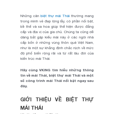
Những căn
biệt thự mái Thái
thường mang
trong mình vẻ đẹp lộng lẫy, có phần nổi bật,
bề thế và xa hoa giúp thể hiện được đẳng
cấp và địa vị của gia chủ. Chúng ta cũng dễ
dàng bắt gặp kiểu mái này ở các ngôi nhà
cấp bốn ở những vùng thôn quê Việt Nam,
như là một sự khẳng định chắc nịch về mức
độ phổ biến rộng rãi và từ rất lâu đời của
kiến trúc mái Thái.
Hãy cùng VKING tìm hiểu những thông
tin về mái Thái, biệt thự mái Thái và một
số công trình mái Thái nổi bật ngay sau
đây.
GIỚI THIỆU VỀ BIỆT THỰ
MÁI THÁI