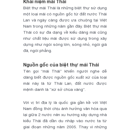
Khái niệm mái Thái
Biệt thự mái Thái là những biệt thự sử dụng
một loại mái có nguồn gốc từ đất nước Thái
Lan và ngày càng được ưa chuộng tại Việt
Nam trong những năm gần đây. Biệt thự mái
Thái có sự đa dạng về kiểu dáng mái cũng
như chất liệu mái được sử dụng trong xây
dựng như ngói sóng lớn, sóng nhỏ, ngói giả
đá, ngói phẳng.
Nguồn gốc của biệt thự mái Thái
Tên gọi “mái Thái” khiến người nghe dễ
dàng biết được nguồn gốc xuất xứ của loại
mái này là từ Thái Lan, đất nước được
mệnh danh là ”xứ sở chùa vàng”.
Với vị trí địa lý là quốc gia gần kề với Việt
Nam đồng thời chịu ảnh hưởng văn hóa qua
lại giữa 2 nước nên xu hướng xây dựng nhà
kiểu Thái đã dần du nhập vào nước ta từ
giai đoạn những năm 2005. Thay vì những