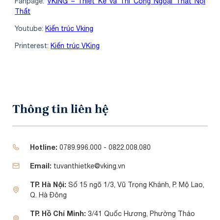
Fanpage:
VKING – Thiết Kế và Thi Công Ngoại Thất Nội
Thất
Youtube:
Kiến trúc Vking
Printerest:
Kiến trúc VKing
Thông tin liên hệ
Hotline:
0789.996.000 - 0822.008.080
Email:
tuvanthietke@vking.vn
TP. Hà Nội:
Số 15 ngõ 1/3, Vũ Trọng Khánh, P. Mộ Lao,
Q. Hà Đông
TP. Hồ Chí Minh:
3/41 Quốc Hương, Phường Thảo