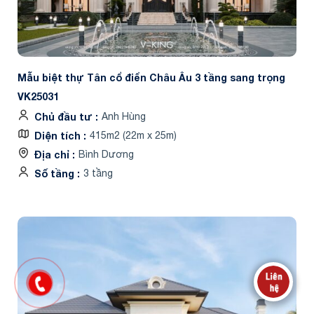
Mẫu biệt thự Tân cổ điển Châu Âu 3 tầng sang trọng
VK25031
Chủ đầu tư
Anh Hùng
Diện tích
415m2 (22m x 25m)
Địa chỉ
Bình Dương
Số tầng
3 tầng