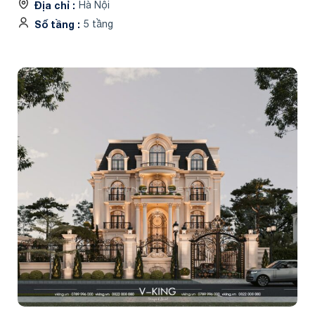
Địa chỉ
Hà Nội
Số tầng
5 tầng