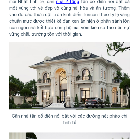
mái Nhật tinh tế, căn
nhà 2 tầng
tân cổ điển nổi bật cả
một vùng với vẻ đẹp vô cùng hài hòa và ấn tượng. Thêm
vào đó các thức cột tròn kinh điển Tuscan theo tỷ lệ vàng
chuẩn mực được thiết kế đan xen ẩn hiện ở phần sảnh lớn
của ngôi nhà kết hợp cùng hệ mái vòm kiêu sa tạo nên sự
vững chãi, trường tồn với thời gian.
Căn nhà tân cổ điển nổi bật với các đường nét phào chỉ
tinh tế