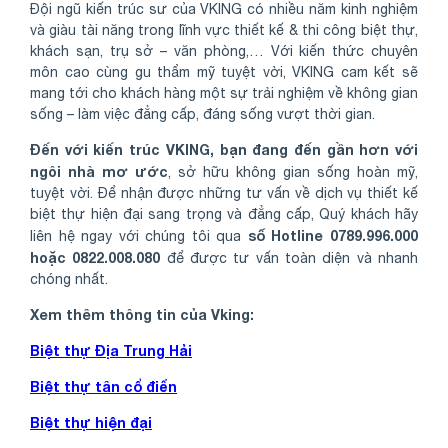
Đội ngũ kiến trúc sư của VKING có nhiều năm kinh nghiệm
và giàu tài năng trong lĩnh vực thiết kế & thi công biệt thự,
khách sạn, trụ sở – văn phòng,… Với kiến thức chuyên
môn cao cùng gu thẩm mỹ tuyệt vời, VKING cam kết sẽ
mang tới cho khách hàng một sự trải nghiệm về không gian
sống – làm việc đẳng cấp, đáng sống vượt thời gian.
Đến với kiến trúc VKING, bạn đang đến gần hơn với
ngôi nhà mơ ước
, sở hữu không gian sống hoàn mỹ,
tuyệt vời. Để nhận được những tư vấn về dịch vụ thiết kế
biệt thự hiện đại sang trọng và đẳng cấp, Quý khách hãy
số Hotline 0789.996.000
liên hệ ngay với chúng tôi qua
hoặc 0822.008.080
để được tư vấn toàn diện và nhanh
chóng nhất.
Xem thêm thông tin của Vking:
Biệt thự Địa Trung Hải
Biệt thự tân cổ điển
Biệt thự hiện đại