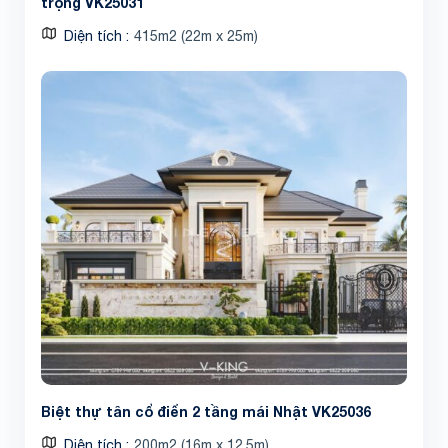
trọng VK25031
Diện tích
415m2 (22m x 25m)
Share
Biệt thự tân cổ điển 2 tầng mái Nhật VK25036
Diện tích
200m2 (16m x 12.5m)