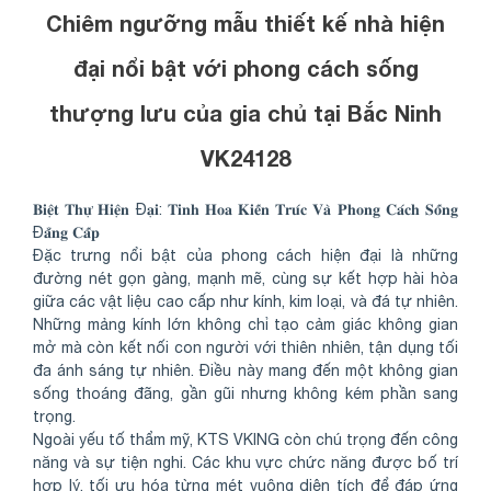
Chiêm ngưỡng mẫu thiết kế nhà hiện
đại nổi bật với phong cách sống
thượng lưu của gia chủ tại Bắc Ninh
VK24128
𝐁𝐢𝐞̣̂𝐭 𝐓𝐡𝐮̛̣ 𝐇𝐢𝐞̣̂𝐧 Đ𝐚̣𝐢: 𝐓𝐢𝐧𝐡 𝐇𝐨𝐚 𝐊𝐢𝐞̂́𝐧 𝐓𝐫𝐮́𝐜 𝐕𝐚̀ 𝐏𝐡𝐨𝐧𝐠 𝐂𝐚́𝐜𝐡 𝐒𝐨̂́𝐧𝐠
Đ𝐚̆̉𝐧𝐠 𝐂𝐚̂́𝐩
Đặc trưng nổi bật của phong cách hiện đại là những
đường nét gọn gàng, mạnh mẽ, cùng sự kết hợp hài hòa
giữa các vật liệu cao cấp như kính, kim loại, và đá tự nhiên.
Những mảng kính lớn không chỉ tạo cảm giác không gian
mở mà còn kết nối con người với thiên nhiên, tận dụng tối
đa ánh sáng tự nhiên. Điều này mang đến một không gian
sống thoáng đãng, gần gũi nhưng không kém phần sang
trọng.
Ngoài yếu tố thẩm mỹ, KTS VKING còn chú trọng đến công
năng và sự tiện nghi. Các khu vực chức năng được bố trí
hợp lý, tối ưu hóa từng mét vuông diện tích để đáp ứng