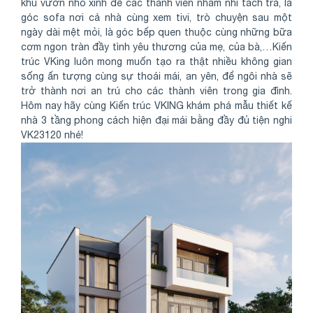
khu vườn nhỏ xinh để các thành viên nhâm nhi tách trà, là
góc sofa nơi cả nhà cùng xem tivi, trò chuyện sau một
ngày dài mệt mỏi, là góc bếp quen thuộc cùng những bữa
cơm ngon tràn đầy tình yêu thương của mẹ, của bà,…Kiến
trúc VKing luôn mong muốn tạo ra thật nhiều không gian
sống ấn tượng cùng sự thoái mái, an yên, để ngôi nhà sẽ
trở thành nơi an trú cho các thành viên trong gia đình.
Hôm nay hãy cùng Kiến trúc VKING khám phá mẫu thiết kế
nhà 3 tầng phong cách hiện đại mái bằng đầy đủ tiện nghi
VK23120 nhé!