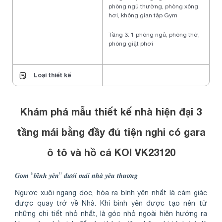
phòng ngủ thường, phòng xông
hơi, không gian tập Gym
Tầng 3: 1 phòng ngủ, phòng thờ,
phòng giặt phơi
Loại thiết kế
Khám phá mẫu thiết kế nhà hiện đại 3
tầng mái bằng đầy đủ tiện nghi có gara
ô tô và hồ cá KOI VK23120
𝑮𝒐𝒎 “𝒃𝒊̀𝒏𝒉 𝒚𝒆̂𝒏” 𝒅𝒖̛𝒐̛́𝒊 𝒎𝒂́𝒊 𝒏𝒉𝒂̀ 𝒚𝒆̂𝒖 𝒕𝒉𝒖̛𝒐̛𝒏𝒈
Ngược xuôi ngang dọc, hóa ra bình yên nhất là cảm giác
được quay trở về Nhà. Khi bình yên được tạo nên từ
những chi tiết nhỏ nhất, là góc nhỏ ngoài hiên hướng ra