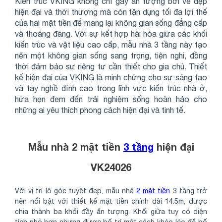
Kiến trúc VKING không chỉ gây ấn tượng bởi vẻ đẹp
hiện đại và thời thượng mà còn tận dụng tối đa lợi thế
của hai mặt tiền để mang lại không gian sống đẳng cấp
và thoáng đãng. Với sự kết hợp hài hòa giữa các khối
kiến trúc và vật liệu cao cấp, mẫu nhà 3 tầng này tạo
nên một không gian sống sang trọng, tiện nghi, đồng
thời đảm bảo sự riêng tư cần thiết cho gia chủ. Thiết
kế hiện đại của VKING là minh chứng cho sự sáng tạo
và tay nghề đỉnh cao trong lĩnh vực kiến trúc nhà ở,
hứa hẹn đem đến trải nghiệm sống hoàn hảo cho
những ai yêu thích phong cách hiện đại và tinh tế.
Mẫu nhà 2 mặt tiền
3 tầng
hiện đại
VK24026
Với vị trí lô góc tuyệt đẹp, mẫu nhà
2 mặt tiền
3 tầng trở
nên nổi bật với thiết kế mặt tiền chính dài 14.5m, được
chia thành ba khối đầy ấn tượng. Khối giữa tuy có diện
tích nhỏ hơn nhưng được bố trí một cách khéo léo để bố