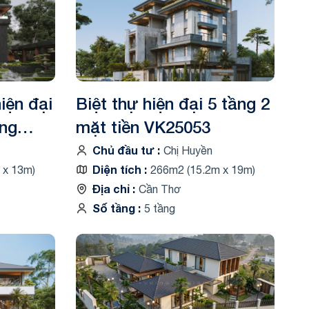
iện đại
Biệt thự hiện đại 5 tầng 2
ọng
mặt tiền VK25053
Chủ đầu tư
Chị Huyền
Diện tích
 x 13m)
266m2 (15.2m x 19m)
Địa chỉ
Cần Thơ
Số tầng
5 tầng