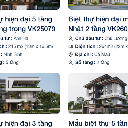
ự hiện đại 5 tầng
Biệt thự hiện đại 
ng trọng VK25079
Nhật 2 tầng VK260
ầu tư
Chủ đầu tư
Anh Hà
Chú Lương
ích
Diện tích
215 m2 (13m x 16.5m)
264m2 (22m x
ỉ
Địa chỉ
Ninh Bình
Cà Mau
ng
Số tầng
5 tầng
2 tầng
ự hiện đại 3 tầng
Mẫu biệt thự 5 tần