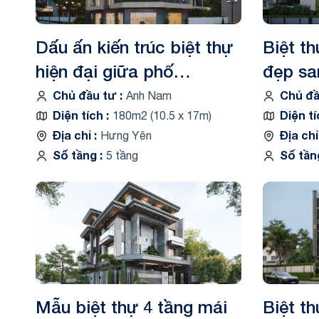
Dấu ấn kiến trúc biệt thự
Biệt th
hiện đại giữa phố
đẹp sa
VK26067
Chủ đầu tư
Chủ đ
Anh Nam
Diện tích
Diện t
180m2 (10.5 x 17m)
Địa chỉ
Địa ch
Hưng Yên
Số tầng
Số tầ
5 tầng
Mẫu biệt thự 4 tầng mái
Biệt th