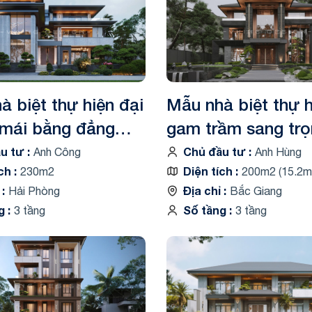
ng
ng
à biệt thự hiện đại
Mẫu nhà biệt thự h
 mái bằng đẳng
gam trầm sang tr
K24117
huyền bí VK24129
ầu tư
Chủ đầu tư
Anh Công
Anh Hùng
ích
Diện tích
230m2
200m2 (15.2m
ỉ
Địa chỉ
Hải Phòng
Bắc Giang
ng
Số tầng
3 tầng
3 tầng