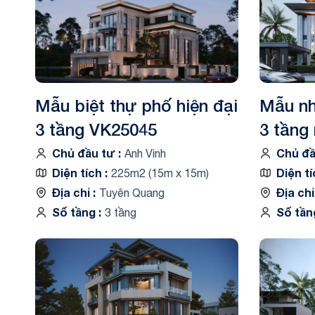
Biệt thự 3 tầ
Biệt thự 4 tầ
Mẫu biệt thự phố hiện đại
Mẫu nh
3 tầng VK25045
3 tầng
cấp V
Chủ đầu tư
Chủ đ
Anh Vinh
Diện tích
Diện t
225m2 (15m x 15m)
Địa chỉ
Địa ch
Tuyên Quang
Số tầng
Số tầ
3 tầng