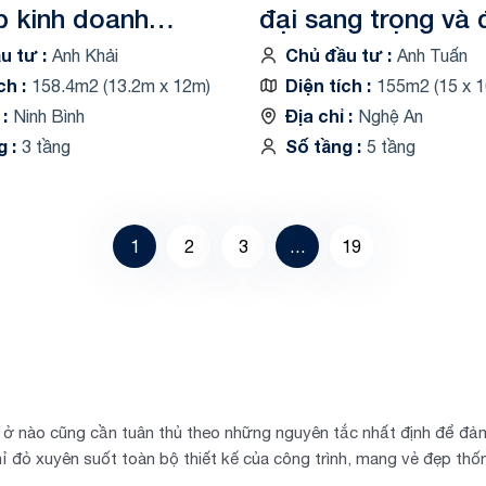
p kinh doanh
đại sang trọng và
39
cấp VK23121
ầu tư
Chủ đầu tư
Anh Khải
Anh Tuấn
ích
Diện tích
158.4m2 (13.2m x 12m)
155m2 (15 x 1
ỉ
Địa chỉ
Ninh Bình
Nghệ An
ng
Số tầng
3 tầng
5 tầng
1
2
3
…
19
hà ở nào cũng cần tuân thủ theo những nguyên tắc nhất định để đảm
hỉ đỏ xuyên suốt toàn bộ thiết kế của công trình, mang vẻ đẹp thố