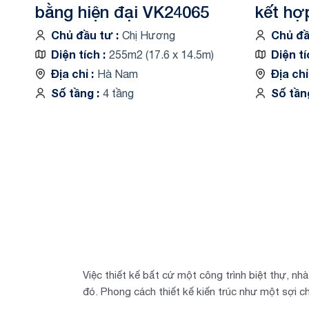
bằng hiện đại VK24065
kết hợ
VK260
Chủ đầu tư
Chủ đ
Chị Hương
Diện tích
Diện t
255m2 (17.6 x 14.5m)
Địa chỉ
Địa ch
Hà Nam
Số tầng
Số tầ
4 tầng
Việc thiết kế bất cứ một công trình biệt thự, n
đó. Phong cách thiết kế kiến trúc như một sợi c