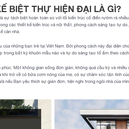
 BIỆT THỰ HIỆN ĐẠI LÀ GÌ?
là sự tách biệt hoàn toàn so với lối kiến trúc cổ điển rườm rà nhiều
trong các thiết kế kiến trúc và nội thất, phong cách sáng tạo tự do
kế căn nhà.
ầu của những bạn trẻ tại Việt Nam. Bởi phong cách này đại diện cho
hẹp trong bất kỳ khuôn mẫu nào và tự do sáng tạo tổ ấm theo các
 phúc. Một không gian sống đơn giản, không quá cầu kỳ và nhiều c
là khi trở về có bữa cơm nóng của mẹ, có sự chăm sóc tận tình của 
Và nếu Bạn yêu thích sự giản đơn, tiện nghi trong ngôi nhà của m