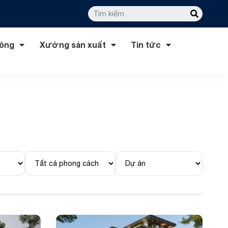
công
Xưởng sản xuất
Tin tức