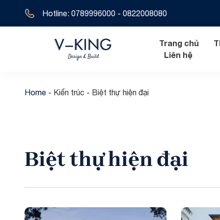
Hotline: 0789996000 - 0822008080
Trang chủ
T
Liên hệ
Home
-
Kiến trúc
-
Biệt thự hiện đại
Nội thất hiện đ
Biệt thự tân 
Nội thất tân cổ
Biệt thự hiện 
Biệt thự hiện đại
Nội thất cổ đi
Biệt thự cổ đ
Biệt thự địa t
Biệt thự 1 tầ
Biệt thự 2 tầ