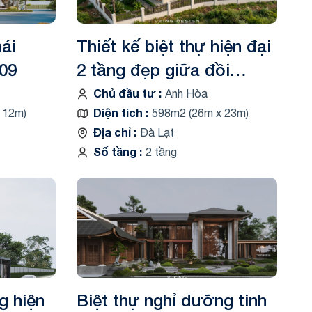
mái
Thiết kế biệt thự hiện đại
09
2 tầng đẹp giữa đồi
thông VK26044
Chủ đầu tư
Anh Hòa
Diện tích
 12m)
598m2 (26m x 23m)
Địa chỉ
Đà Lạt
Số tầng
2 tầng
g hiện
Biệt thự nghỉ dưỡng tinh